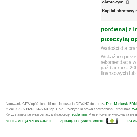
obrotowym
Kapitał obrotowy 
porównaj z i
przeczytaj o
Wartości dla bra
Wskaźniki prezen
rekomendacją w 
października 20
finansowych lub 
Notowania GPW opóźnione 15 min.
Notowania GPW/NC dostarcza
Dom Maklerski BDM 
© 2010-2026 BIZNESRADAR sp. z o.o. • Wszystkie prawa zastrzeżone • produkcja:
W3
Korzystanie z serwisu oznacza akceptację
regulaminu
. Prezentowanie kwotowania nie m
Mobilna wersja BiznesRadar.pl
Aplikacja dla systemu Android
Dla wła