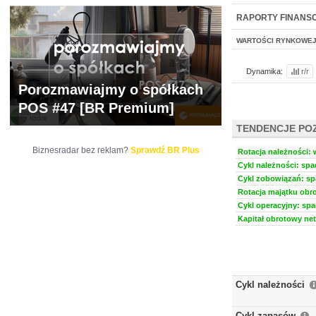
WYCENA
BR 
RAPORTY FINANS
WARTOŚCI RYNKOWE
Dynamika:
r/r
Porozmawiajmy o spółkach
POS #47 [BR Premium]
TENDENCJE PO
Biznesradar bez reklam?
Sprawdź BR Plus
Rotacja należności: 
Cykl należności: spa
Cykl zobowiązań: spa
Rotacja majątku obro
Cykl operacyjny: spa
Kapitał obrotowy net
Cykl należności
Cykl zapasów