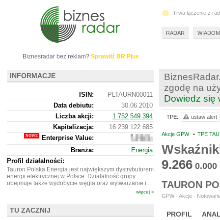
Trwa łączenie z ra
RADAR
WIADOM
Biznesradar bez reklam?
Sprawdź BR Plus
INFORMACJE
BiznesRadar.
zgodę na uży
ISIN:
PLTAURN00011
Dowiedz się 
Data debiutu:
30.06.2010
Liczba akcji:
1 752 549 394
TPE:
ustaw alert
Kapitalizacja:
16 239 122 685
Akcje GPW
•
TPE TAU
Enterprise Value:
28
416
Wskaźnik
Branża:
Energia
122
685
Profil działalności:
9.266
0.000
Tauron Polska Energia jest największym dystrybutorem
energii elektrycznej w Polsce. Działalność grupy
TAURON PO
obejmuje także wydobycie węgla oraz wytwarzanie i...
więcej »
GPW - Akcje - Notowania
TU ZACZNIJ
PROFIL
ANAL