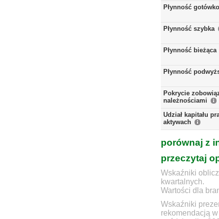
Płynność gotówk
Płynność szybka
Płynność bieżąca
Płynność podwyż
Pokrycie zobowią
należnościami
Udział kapitału p
aktywach
porównaj z i
przeczytaj o
Wskaźniki oblicz
kwartalnych.
Wartości dla bra
Wskaźniki prezen
rekomendacją w 