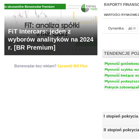
WYCENA
BR 
RAPORTY FINANS
WARTOŚCI RYNKOWE
Dynamika:
r/r
FiT Intercars: jeden z
wyborów analityków na 2024
r. [BR Premium]
TENDENCJE PO
Płynność gotówkowa:
Biznesradar bez reklam?
Sprawdź BR Plus
Płynność szybka: wzr
Płynność bieżąca: wz
Płynność podwyższon
Pokrycie zobowiązań 
I stopień pokrycia
II stopień pokryci