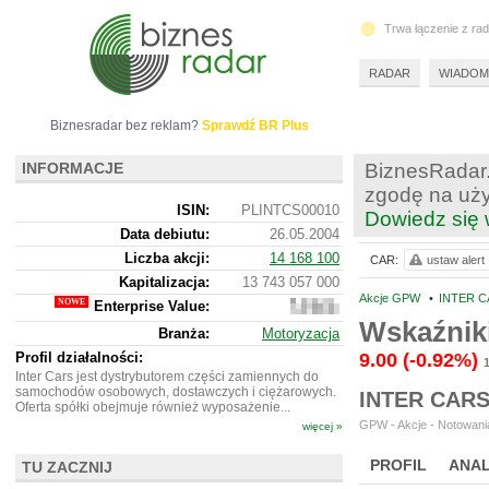
Trwa łączenie z ra
RADAR
WIADOM
Biznesradar bez reklam?
Sprawdź BR Plus
INFORMACJE
BiznesRadar.
zgodę na uży
ISIN:
PLINTCS00010
Dowiedz się 
Data debiutu:
26.05.2004
Liczba akcji:
14 168 100
CAR:
ustaw alert
Kapitalizacja:
13 743 057 000
Akcje GPW
•
INTER C
Enterprise Value:
16
445
Wskaźnik
Branża:
Motoryzacja
291
000
Profil działalności:
9.00
(-0.92%)
Inter Cars jest dystrybutorem części zamiennych do
samochodów osobowych, dostawczych i ciężarowych.
INTER CAR
Oferta spółki obejmuje również wyposażenie...
GPW - Akcje - Notowania
więcej »
PROFIL
ANAL
TU ZACZNIJ