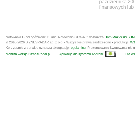
października 20
finansowych lub 
Notowania GPW opóźnione 15 min.
Notowania GPW/NC dostarcza
Dom Maklerski BDM 
© 2010-2026 BIZNESRADAR sp. z o.o. • Wszystkie prawa zastrzeżone • produkcja:
W3
Korzystanie z serwisu oznacza akceptację
regulaminu
. Prezentowanie kwotowania nie m
Mobilna wersja BiznesRadar.pl
Aplikacja dla systemu Android
Dla wła