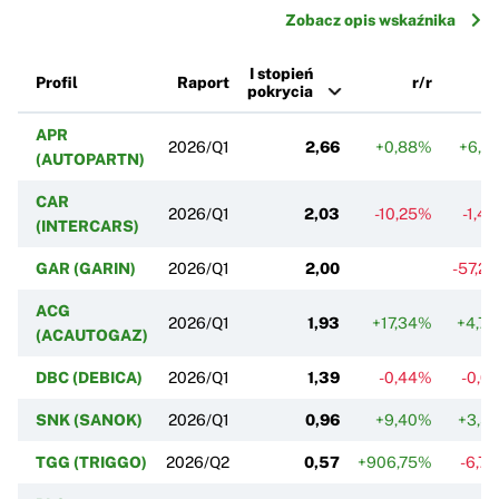
Zobacz opis wskaźnika
I stopień
Profil
Raport
r/r
k
pokrycia
APR
2026/Q1
2,66
+0,88%
+6,1
(AUTOPARTN)
CAR
2026/Q1
2,03
-10,25%
-1,4
(INTERCARS)
GAR (GARIN)
2026/Q1
2,00
-57,2
ACG
2026/Q1
1,93
+17,34%
+4,7
(ACAUTOGAZ)
DBC (DEBICA)
2026/Q1
1,39
-0,44%
-0,0
SNK (SANOK)
2026/Q1
0,96
+9,40%
+3,5
TGG (TRIGGO)
2026/Q2
0,57
+906,75%
-6,7