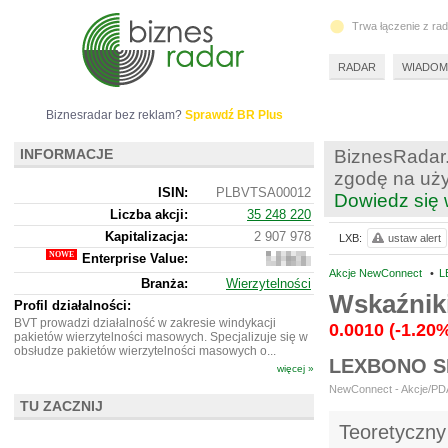
Trwa łączenie z ra
RADAR
WIADOM
Biznesradar bez reklam?
Sprawdź BR Plus
INFORMACJE
BiznesRadar.
zgodę na uży
ISIN:
PLBVTSA00012
Dowiedz się 
Liczba akcji:
35 248 220
Kapitalizacja:
2 907 978
LXB:
ustaw alert
Enterprise Value:
6
232
Akcje NewConnect
•
L
Branża:
Wierzytelności
978
Wskaźnik
Profil działalności:
BVT prowadzi działalność w zakresie windykacji
0.0010
(-1.20
pakietów wierzytelności masowych. Specjalizuje się w
obsłudze pakietów wierzytelności masowych o...
LEXBONO S
więcej »
NewConnect - Akcje/PDA 
TU ZACZNIJ
Teoretyczny