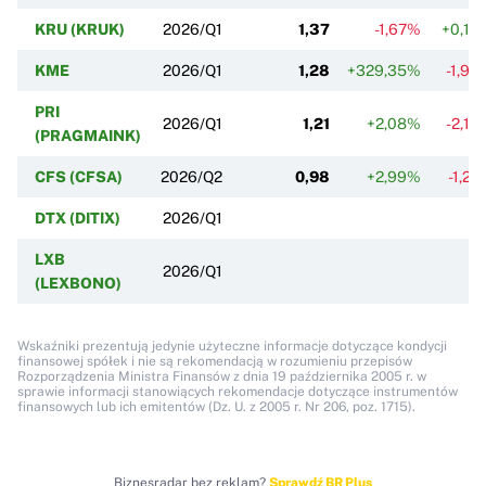
KRU (KRUK)
2026/Q1
1,37
-1,67%
+0,10
KME
2026/Q1
1,28
+329,35%
-1,96
PRI
2026/Q1
1,21
+2,08%
-2,18
(PRAGMAINK)
CFS (CFSA)
2026/Q2
0,98
+2,99%
-1,27
DTX (DITIX)
2026/Q1
LXB
2026/Q1
(LEXBONO)
Wskaźniki prezentują jedynie użyteczne informacje dotyczące kondycji
finansowej spółek i nie są rekomendacją w rozumieniu przepisów
Rozporządzenia Ministra Finansów z dnia 19 października 2005 r. w
sprawie informacji stanowiących rekomendacje dotyczące instrumentów
finansowych lub ich emitentów (Dz. U. z 2005 r. Nr 206, poz. 1715).
Biznesradar bez reklam?
Sprawdź BR Plus