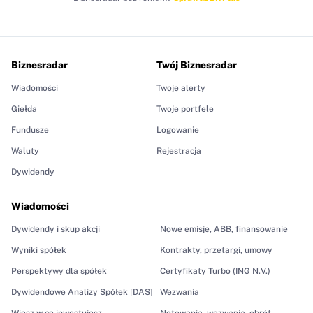
Biznesradar
Twój Biznesradar
Wiadomości
Twoje alerty
Giełda
Twoje portfele
Fundusze
Logowanie
Waluty
Rejestracja
Dywidendy
Wiadomości
Dywidendy i skup akcji
Nowe emisje, ABB, finansowanie
Wyniki spółek
Kontrakty, przetargi, umowy
Perspektywy dla spółek
Certyfikaty Turbo (ING N.V.)
Dywidendowe Analizy Spółek [DAS]
Wezwania
Wiesz w co inwestujesz
Notowania, wezwania, obrót