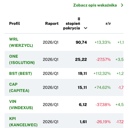
Zobacz opis wskaźnika
II
Profil
Raport
stopień
r/r
k/
pokrycia
WRL
2026/Q1
90,74
+13,33%
+1,12
(WIERZYCL)
ONE
2026/Q1
25,22
-27,57%
+3,58
(1SOLUTION)
BST (BEST)
2026/Q1
19,11
+112,32%
+1,26
CAP
2026/Q1
15,11
+74,62%
-1,75
(CAPITEA)
VIN
2026/Q1
6,12
-37,38%
+4,50
(VINDEXUS)
KPI
2026/Q1
1,61
-26,19%
-17,23
(KANCELWEC)