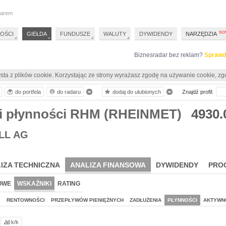
darem
OŚCI
GIEŁDA
FUNDUSZE
WALUTY
DYWIDENDY
NARZĘDZIA
Biznesradar bez reklam?
Sprawd
sta z plików cookie. Korzystając ze strony wyrażasz zgodę na używanie cookie, zg
do portfela
do radaru
dodaj do ulubionych
Znajdź profil:
i płynności RHM (RHEINMET)
4930.
LL AG
IZA TECHNICZNA
ANALIZA FINANSOWA
DYWIDENDY
PRO
OWE
WSKAŹNIKI
RATING
J
RENTOWNOŚCI
PRZEPŁYWÓW PIENIĘŻNYCH
ZADŁUŻENIA
PŁYNNOŚCI
AKTYWN
k/k