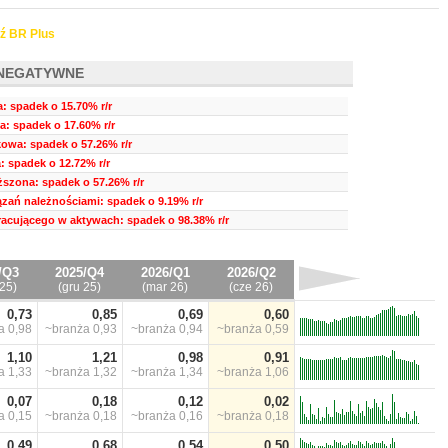
ź BR Plus
NEGATYWNE
a: spadek o 15.70% r/r
ia: spadek o 17.60% r/r
owa: spadek o 57.26% r/r
: spadek o 12.72% r/r
szona: spadek o 57.26% r/r
zań należnościami: spadek o 9.19% r/r
pracującego w aktywach: spadek o 98.38% r/r
/Q3
2025/Q4
2026/Q1
2026/Q2
25)
(gru 25)
(mar 26)
(cze 26)
0,73
0,85
0,69
0,60
ża
0,98
~branża
0,93
~branża
0,94
~branża
0,59
1,10
1,21
0,98
0,91
ża
1,33
~branża
1,32
~branża
1,34
~branża
1,06
0,07
0,18
0,12
0,02
ża
0,15
~branża
0,18
~branża
0,16
~branża
0,18
0,49
0,68
0,54
0,50