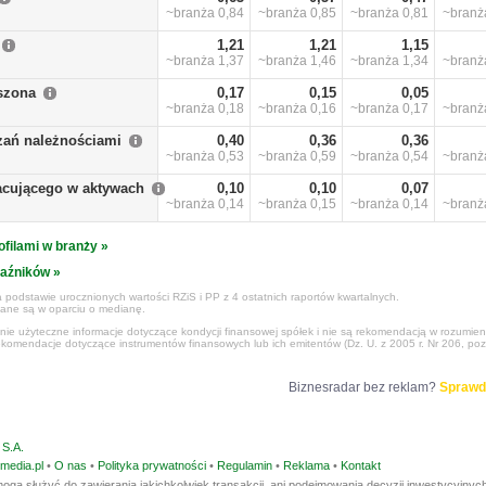
~branża
0,84
~branża
0,85
~branża
0,81
~bran
1,21
1,21
1,15
~branża
1,37
~branża
1,46
~branża
1,34
~bran
szona
0,17
0,15
0,05
~branża
0,18
~branża
0,16
~branża
0,17
~bran
zań należnościami
0,40
0,36
0,36
~branża
0,53
~branża
0,59
~branża
0,54
~bran
racującego w aktywach
0,10
0,10
0,07
~branża
0,14
~branża
0,15
~branża
0,14
~bran
ofilami w branży »
kaźników »
 podstawie urocznionych wartości RZiS i PP z 4 ostatnich raportów kwartalnych.
czane są w oparciu o medianę.
ynie użyteczne informacje dotyczące kondycji finansowej spółek i nie są rekomendacją w rozumie
ekomendacje dotyczące instrumentów finansowych lub ich emitentów (Dz. U. z 2005 r. Nr 206, poz
Biznesradar bez reklam?
Sprawd
S.A.
media.pl
•
O nas
•
Polityka prywatności
•
Regulamin
•
Reklama
•
Kontakt
ogą służyć do zawierania jakichkolwiek transakcji, ani podejmowania decyzji inwestycyjnych