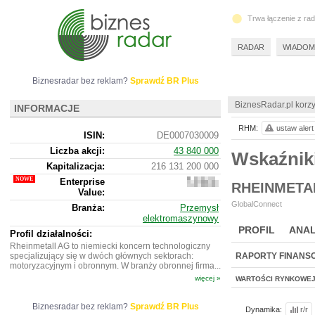
Trwa łączenie z ra
RADAR
WIADOM
Biznesradar bez reklam?
Sprawdź BR Plus
BiznesRadar.pl korzy
INFORMACJE
RHM:
ustaw alert
ISIN:
DE0007030009
Liczba akcji:
43 840 000
Wskaźnik
Kapitalizacja:
216 131 200 000
Enterprise
227
RHEINMETA
Value:
830
024
GlobalConnect
Branża:
Przemysł
900
elektromaszynowy
PROFIL
ANAL
Profil działalności:
Rheinmetall AG to niemiecki koncern technologiczny
specjalizujący się w dwóch głównych sektorach:
RAPORTY FINANS
motoryzacyjnym i obronnym. W branży obronnej firma...
więcej »
WARTOŚCI RYNKOWE
Biznesradar bez reklam?
Sprawdź BR Plus
Dynamika:
r/r