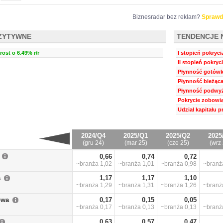
Biznesradar bez reklam?
Sprawd
ZYTYWNE
TENDENCJE 
ost o 6.49% r/r
I stopień pokryci
II stopień pokryc
Płynność gotówk
Płynność bieżąca
Płynność podwyż
Pokrycie zobowią
Udział kapitału 
2024/Q4
2025/Q1
2025/Q2
2025
(gru 24)
(mar 25)
(cze 25)
(wrz 
0,66
0,74
0,72
~branża
1,02
~branża
1,01
~branża
0,98
~bran
a
1,17
1,17
1,10
~branża
1,29
~branża
1,31
~branża
1,26
~bran
owa
0,17
0,15
0,05
~branża
0,17
~branża
0,13
~branża
0,13
~bran
0,63
0,57
0,47