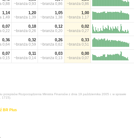
ża
0,88
~branża
0,93
~branża
0,86
~branża
0,86
1,14
1,20
1,05
1,00
ża
1,49
~branża
1,39
~branża
1,38
~branża
1,17
0,07
0,18
0,12
0,02
ża
0,22
~branża
0,26
~branża
0,20
~branża
0,27
0,36
0,32
0,26
0,33
ża
0,64
~branża
0,59
~branża
0,62
~branża
0,51
0,07
0,11
0,03
0,00
ża
0,15
~branża
0,14
~branża
0,13
~branża
0,07
niu przepisów Rozporządzenia Ministra Finansów z dnia 19 października 2005 r. w sprawie
. 1715).
ź BR Plus
...