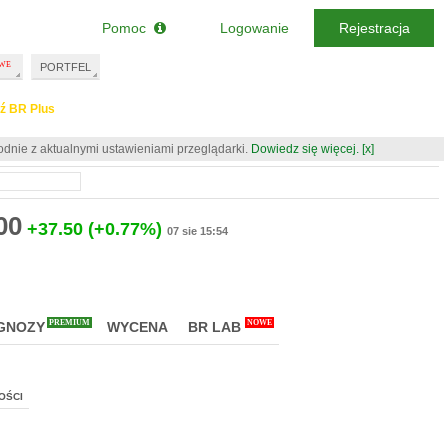
Pomoc
Logowanie
Rejestracja
PORTFEL
ź BR Plus
odnie z aktualnymi ustawieniami przeglądarki.
Dowiedz się więcej.
[x]
00
+37.50
(+0.77%)
07 sie 15:54
PREMIUM
NOWE
GNOZY
WYCENA
BR LAB
OŚCI