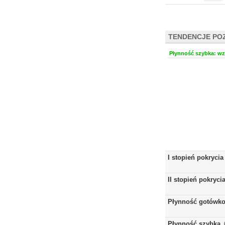
TENDENCJE PO
Płynność szybka: wzr
I stopień pokrycia
II stopień pokryci
Płynność gotówk
Płynność szybka