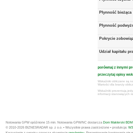
Płynność bieżąca
Płynność podwyż
Pokrycie zobowią
Udział kapitału p
porównaj z innymi pr
przeczytaj opisy ws
Wskaźniki obliczane są na
Wartości dla branży obli
Wskaźniki prezentują jed
informacji stanowiących r
Notowania GPW opóźnione 15 min.
Notowania GPW/NC dostarcza
Dom Maklerski BDM 
© 2010-2026 BIZNESRADAR sp. z o.o. • Wszystkie prawa zastrzeżone • produkcja:
W3
Korzystanie z serwisu oznacza akceptację
regulaminu
. Prezentowanie kwotowania nie m