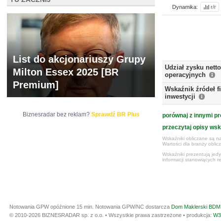
Dynamika:
r/r
List do akcjonariuszy Grupy
Udział zysku nett
Milton Essex 2025 [BR
operacyjnych
Premium]
Wskaźnik źródeł 
inwestycji
Biznesradar bez reklam?
Sprawdź BR Plus
porównaj z innymi pr
przeczytaj opisy ws
Wskaźniki obliczane są na
Wartości dla branży obli
Wskaźniki prezentują jed
informacji stanowiących r
Notowania GPW opóźnione 15 min.
Notowania GPW/NC dostarcza
Dom Maklerski BDM 
© 2010-2026 BIZNESRADAR sp. z o.o. • Wszystkie prawa zastrzeżone • produkcja:
W3