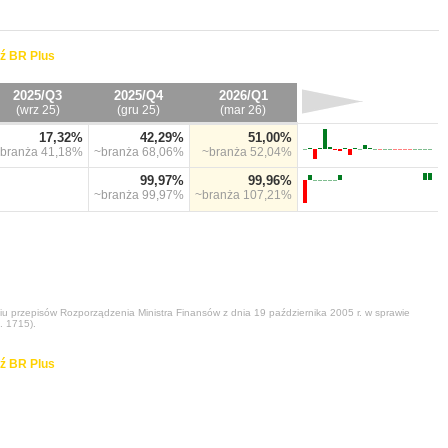
ź BR Plus
2025/Q3
2025/Q4
2026/Q1
(wrz 25)
(gru 25)
(mar 26)
17,32%
42,29%
51,00%
branża
41,18%
~branża
68,06%
~branża
52,04%
99,97%
99,96%
~branża
99,97%
~branża
107,21%
niu przepisów Rozporządzenia Ministra Finansów z dnia 19 października 2005 r. w sprawie
. 1715).
ź BR Plus