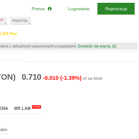
Pomoc
Logowanie
Rejestracja
PORTFEL
ź BR Plus
odnie z aktualnymi ustawieniami przeglądarki.
Dowiedz się więcej.
[x]
TON)
0.710
-0.010
(-1.39%)
07 sie 15:03
NOWE
ENA
BR LAB
OŚCI