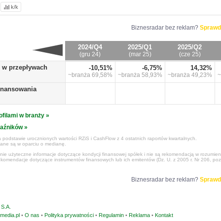
k/k
Biznesradar bez reklam?
Sprawd
2024/Q4
2025/Q1
2025/Q2
(gru 24)
(mar 25)
(cze 25)
o w przepływach
-10,51%
-6,75%
14,32%
~branża
69,58%
~branża
58,93%
~branża
49,23%
~
finansowania
ofilami w branży »
kaźników »
 podstawie urocznionych wartości RZiS i CashFlow z 4 ostatnich raportów kwartalnych.
czane są w oparciu o medianę.
ynie użyteczne informacje dotyczące kondycji finansowej spółek i nie są rekomendacją w rozumie
ekomendacje dotyczące instrumentów finansowych lub ich emitentów (Dz. U. z 2005 r. Nr 206, poz
Biznesradar bez reklam?
Sprawd
S.A.
media.pl
•
O nas
•
Polityka prywatności
•
Regulamin
•
Reklama
•
Kontakt