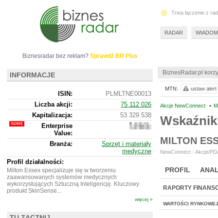
Trwa łączenie z ra
RADAR
WIADOM
Biznesradar bez reklam?
Sprawdź BR Plus
BiznesRadar.pl korzy
INFORMACJE
MTN:
ustaw alert
ISIN:
PLMLTNE00013
Liczba akcji:
75 112 026
Akcje NewConnect
•
M
Kapitalizacja:
53 329 538
Wskaźnik
Enterprise
53
Value:
261
MILTON ES
538
Branża:
Sprzęt i materiały
medyczne
NewConnect - Akcje/PDA
Profil działalności:
PROFIL
ANAL
Milton Essex specjalizuje się w tworzeniu
zaawansowanych systemów medycznych
wykorzystujących Sztuczną Inteligencję. Kluczowy
RAPORTY FINANS
produkt SkinSense...
więcej »
WARTOŚCI RYNKOWE
TU ZACZNIJ