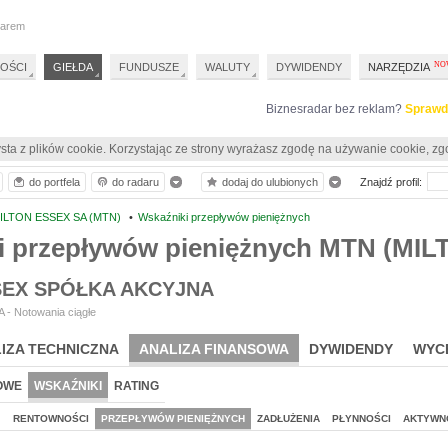
darem
OŚCI
GIEŁDA
FUNDUSZE
WALUTY
DYWIDENDY
NARZĘDZIA
Biznesradar bez reklam?
Sprawd
sta z plików cookie. Korzystając ze strony wyrażasz zgodę na używanie cookie, zg
do portfela
do radaru
dodaj do ulubionych
Znajdź profil:
ILTON ESSEX SA (MTN)
•
Wskaźniki przepływów pieniężnych
i przepływów pieniężnych MTN (MIL
SEX SPÓŁKA AKCYJNA
 - Notowania ciągłe
IZA TECHNICZNA
ANALIZA FINANSOWA
DYWIDENDY
WYC
OWE
WSKAŹNIKI
RATING
J
RENTOWNOŚCI
PRZEPŁYWÓW PIENIĘŻNYCH
ZADŁUŻENIA
PŁYNNOŚCI
AKTYWN