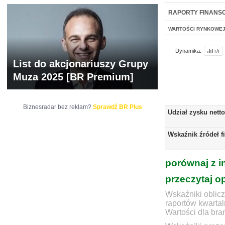
NOWE
BR LAB
RAPORTY FINANS
WARTOŚCI RYNKOWE
Dynamika:
r/r
List do akcjonariuszy Grupy
Muza 2025 [BR Premium]
Biznesradar bez reklam?
Sprawdź BR Plus
Udział zysku nett
Wskaźnik źródeł f
porównaj z i
przeczytaj o
Wskaźniki oblicz
raportów kwartal
Wartości dla bra