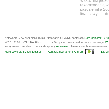
Wskaźniki prezen
rekomendacją w 
października 20
finansowych lub 
Notowania GPW opóźnione 15 min.
Notowania GPW/NC dostarcza
Dom Maklerski BDM 
© 2010-2026 BIZNESRADAR sp. z o.o. • Wszystkie prawa zastrzeżone • produkcja:
W3
Korzystanie z serwisu oznacza akceptację
regulaminu
. Prezentowanie kwotowania nie m
Mobilna wersja BiznesRadar.pl
Aplikacja dla systemu Android
Dla wła