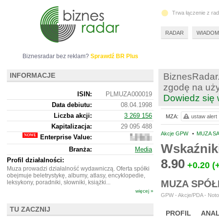
Trwa łączenie z ra
RADAR
WIADOM
Biznesradar bez reklam?
Sprawdź BR Plus
INFORMACJE
BiznesRadar.
zgodę na uży
ISIN:
PLMUZA000019
Dowiedz się 
Data debiutu:
08.04.1998
Liczba akcji:
3 269 156
MZA:
ustaw alert
Kapitalizacja:
29 095 488
Akcje GPW
•
MUZA SA
Enterprise Value:
20
237
Wskaźnik
Branża:
Media
488
Profil działalności:
8.90
+0.20
(
Muza prowadzi działalność wydawniczą. Oferta spółki
obejmuje beletrystykę, albumy, atlasy, encyklopedie,
MUZA SPÓŁ
leksykony, poradniki, słowniki, książki...
więcej »
GPW - Akcje/PDA - Noto
TU ZACZNIJ
PROFIL
ANAL