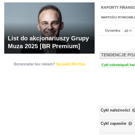
NOWE
BR LAB
RAPORTY FINANS
WARTOŚCI RYNKOWE
Dynamika:
r/r
List do akcjonariuszy Grupy
Muza 2025 [BR Premium]
TENDENCJE PO
Biznesradar bez reklam?
Sprawdź BR Plus
Cykl zobowiązań han
Cykl należności
Cykl zapasów