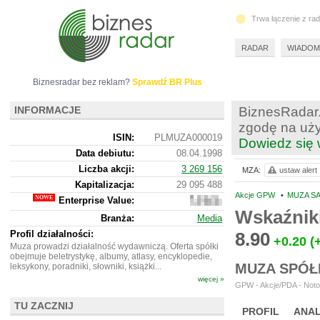
Trwa łączenie z ra
RADAR
WIADOM
Biznesradar bez reklam?
Sprawdź BR Plus
INFORMACJE
BiznesRadar.
zgodę na uży
ISIN:
PLMUZA000019
Dowiedz się 
Data debiutu:
08.04.1998
Liczba akcji:
3 269 156
MZA:
ustaw alert
Kapitalizacja:
29 095 488
Akcje GPW
•
MUZA SA
Enterprise Value:
20
237
Wskaźnik
Branża:
Media
488
Profil działalności:
8.90
+0.20
(
Muza prowadzi działalność wydawniczą. Oferta spółki
obejmuje beletrystykę, albumy, atlasy, encyklopedie,
MUZA SPÓŁ
leksykony, poradniki, słowniki, książki...
więcej »
GPW - Akcje/PDA - Noto
TU ZACZNIJ
PROFIL
ANAL