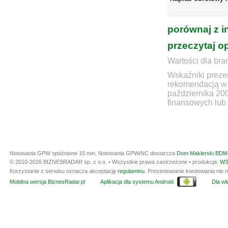
porównaj z i
przeczytaj o
Wartości dla bra
Wskaźniki prezen
rekomendacją w 
października 20
finansowych lub 
Notowania GPW opóźnione 15 min.
Notowania GPW/NC dostarcza
Dom Maklerski BDM 
© 2010-2026 BIZNESRADAR sp. z o.o. • Wszystkie prawa zastrzeżone • produkcja:
W3
Korzystanie z serwisu oznacza akceptację
regulaminu
. Prezentowanie kwotowania nie m
Mobilna wersja BiznesRadar.pl
Aplikacja dla systemu Android
Dla wła