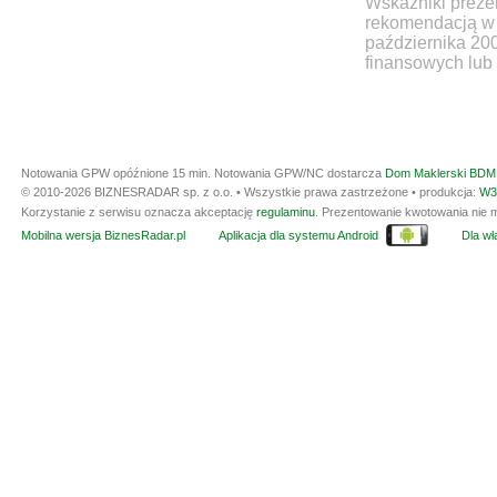
Wskaźniki prezen
rekomendacją w 
października 20
finansowych lub 
Notowania GPW opóźnione 15 min.
Notowania GPW/NC dostarcza
Dom Maklerski BDM 
© 2010-2026 BIZNESRADAR sp. z o.o. • Wszystkie prawa zastrzeżone • produkcja:
W3
Korzystanie z serwisu oznacza akceptację
regulaminu
. Prezentowanie kwotowania nie m
Mobilna wersja BiznesRadar.pl
Aplikacja dla systemu Android
Dla wła