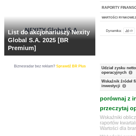
NOWE
BR LAB
RAPORTY FINANS
WARTOŚCI RYNKOWE
List do akcjonariuszy Nexity
Dynamika:
r/r
Global S.A. 2025 [BR
Premium]
Biznesradar bez reklam?
Sprawdź BR Plus
Udział zysku nett
operacyjnych
Wskaźnik źródeł 
inwestycji
porównaj z i
przeczytaj o
Wskaźniki oblicz
raportów kwartal
Wartości dla bra