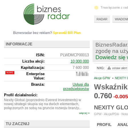
Trwa łączenie z ra
RADAR
WIADOM
Biznesradar bez reklam?
Sprawdź BR Plus
INFORMACJE
BiznesRadar.
zgodę na uży
ISIN:
PLWDMCP00013
Dowiedz się 
Liczba akcji:
10 000 000
Kapitalizacja:
7 600 000
NXG:
ustaw alert
Enterprise
8
Value:
838
Akcje GPW
•
NEXITY 
000
Branża:
Usługi dla
Wskaźnik
przedsiębiorstw
0.760
Profil działalności:
-0.005
Nexity Global (poprzednio Everest Investments) w
nowej strategii skupia się na dwóch elementach,
NEXITY GL
połączonych ze sobą na gruncie rozwoju branży...
więcej »
GPW - Akcje/PDA - Noto
TU ZACZNIJ
PROFIL
ANAL