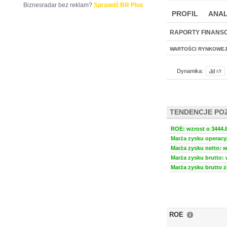
Biznesradar bez reklam?
Sprawdź BR Plus
PROFIL
ANAL
NOWE
BR LAB
RAPORTY FINANS
WARTOŚCI RYNKOWE
Dynamika:
r/r
TENDENCJE PO
ROE: wzrost o 3444.8
Marża zysku operacyj
Marża zysku netto: w
Marża zysku brutto: 
Marża zysku brutto z
ROE