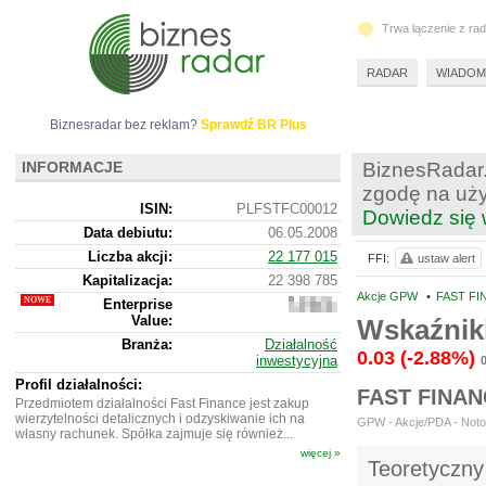
Trwa łączenie z ra
RADAR
WIADOM
Biznesradar bez reklam?
Sprawdź BR Plus
INFORMACJE
BiznesRadar.
zgodę na uży
ISIN:
PLFSTFC00012
Dowiedz się 
Data debiutu:
06.05.2008
Liczba akcji:
22 177 015
FFI:
ustaw alert
Kapitalizacja:
22 398 785
Akcje GPW
•
FAST FI
Enterprise
22
Value:
146
Wskaźnik
785
Branża:
Działalność
0.03
(-2.88%)
inwestycyjna
Profil działalności:
FAST FINA
Przedmiotem działalności Fast Finance jest zakup
wierzytelności detalicznych i odzyskiwanie ich na
GPW - Akcje/PDA - Notow
własny rachunek. Spółka zajmuje się również...
więcej »
Teoretyczny