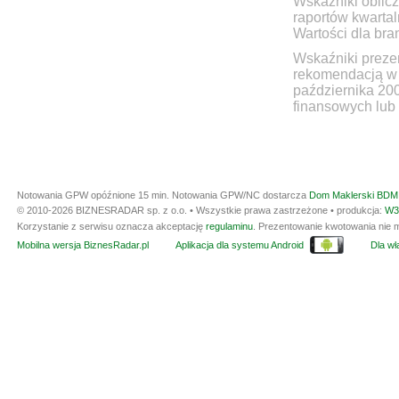
Wskaźniki oblicz
raportów kwartal
Wartości dla bra
Wskaźniki prezen
rekomendacją w 
października 20
finansowych lub 
Notowania GPW opóźnione 15 min.
Notowania GPW/NC dostarcza
Dom Maklerski BDM 
© 2010-2026 BIZNESRADAR sp. z o.o. • Wszystkie prawa zastrzeżone • produkcja:
W3
Korzystanie z serwisu oznacza akceptację
regulaminu
. Prezentowanie kwotowania nie m
Mobilna wersja BiznesRadar.pl
Aplikacja dla systemu Android
Dla wła