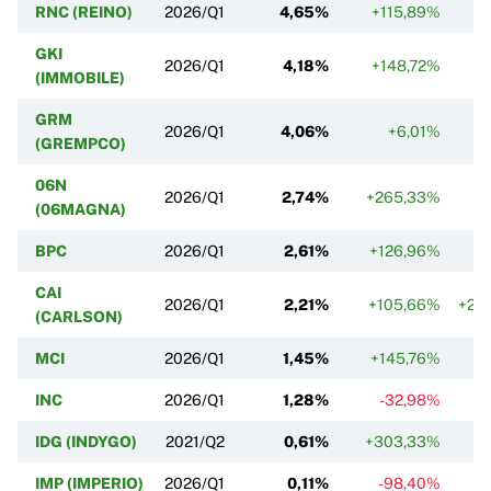
RNC (REINO)
2026/Q1
4,65%
+115,89%
+
GKI
2026/Q1
4,18%
+148,72%
+
(IMMOBILE)
GRM
2026/Q1
4,06%
+6,01%
(GREMPCO)
06N
2026/Q1
2,74%
+265,33%
(06MAGNA)
BPC
2026/Q1
2,61%
+126,96%
CAI
2026/Q1
2,21%
+105,66%
+2 
(CARLSON)
MCI
2026/Q1
1,45%
+145,76%
INC
2026/Q1
1,28%
-32,98%
IDG (INDYGO)
2021/Q2
0,61%
+303,33%
IMP (IMPERIO)
2026/Q1
0,11%
-98,40%
+