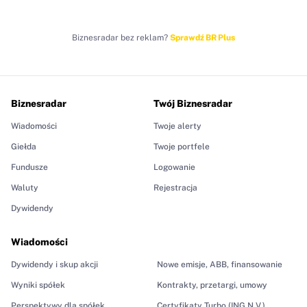
Biznesradar bez reklam?
Sprawdź BR Plus
Biznesradar
Twój Biznesradar
Wiadomości
Twoje alerty
Giełda
Twoje portfele
Fundusze
Logowanie
Waluty
Rejestracja
Dywidendy
Wiadomości
Dywidendy i skup akcji
Nowe emisje, ABB, finansowanie
Wyniki spółek
Kontrakty, przetargi, umowy
Perspektywy dla spółek
Certyfikaty Turbo (ING N.V.)