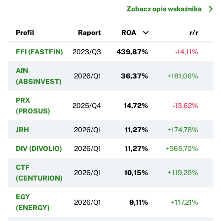
Zobacz opis wskaźnika
Profil
Raport
ROA
r/r
FFI (FASTFIN)
2023/Q3
439,87%
-14,11%
+
AIN
2026/Q1
36,37%
+181,06%
+
(ABSINVEST)
PRX
2025/Q4
14,72%
-13,62%
(PROSUS)
JRH
2026/Q1
11,27%
+174,78%
DIV (DIVOLIO)
2026/Q1
11,27%
+565,70%
CTF
2026/Q1
10,15%
+119,29%
(CENTURION)
EGY
2026/Q1
9,11%
+117,21%
+
(ENERGY)