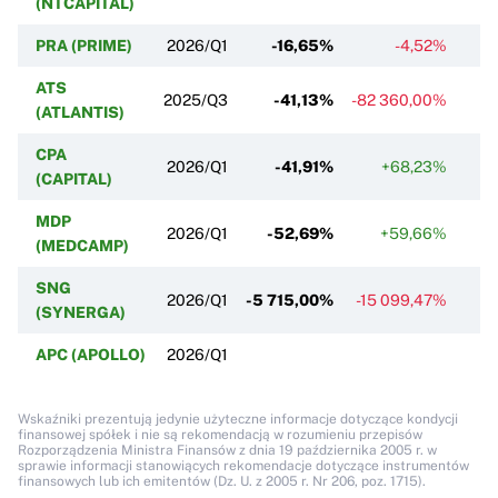
(NTCAPITAL)
PRA (PRIME)
2026/Q1
-16,65%
-4,52%
ATS
2025/Q3
-41,13%
-82 360,00%
(ATLANTIS)
CPA
2026/Q1
-41,91%
+68,23%
(CAPITAL)
MDP
2026/Q1
-52,69%
+59,66%
-
(MEDCAMP)
SNG
2026/Q1
-5 715,00%
-15 099,47%
(SYNERGA)
APC (APOLLO)
2026/Q1
Wskaźniki prezentują jedynie użyteczne informacje dotyczące kondycji
finansowej spółek i nie są rekomendacją w rozumieniu przepisów
Rozporządzenia Ministra Finansów z dnia 19 października 2005 r. w
sprawie informacji stanowiących rekomendacje dotyczące instrumentów
finansowych lub ich emitentów (Dz. U. z 2005 r. Nr 206, poz. 1715).