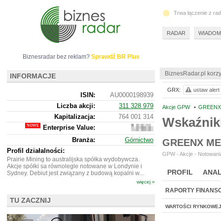
Trwa łączenie z ra
RADAR
WIADOM
Biznesradar bez reklam?
Sprawdź BR Plus
BiznesRadar.pl korzy
INFORMACJE
GRX:
ustaw alert
ISIN:
AU0000198939
Liczba akcji:
311 328 979
Akcje GPW
•
GREENX 
Kapitalizacja:
764 001 314
Wskaźnik
Enterprise Value:
749
120
Branża:
Górnictwo
GREENX ME
886
Profil działalności:
GPW - Akcje - Notowania
Prairie Mining to australijska spółka wydobywcza.
Akcje spółki sa równolegle notowane w Londynie i
PROFIL
ANAL
Sydney. Debiut jest związany z budową kopalni w...
więcej »
RAPORTY FINANS
TU ZACZNIJ
WARTOŚCI RYNKOWE