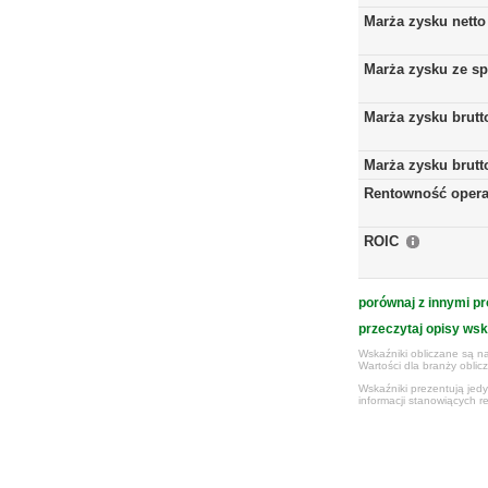
Marża zysku netto
Marża zysku ze s
Marża zysku brutt
Marża zysku brutt
Rentowność opera
ROIC
porównaj z innymi pr
przeczytaj opisy ws
Wskaźniki obliczane są na
Wartości dla branży obli
Wskaźniki prezentują jed
informacji stanowiących r