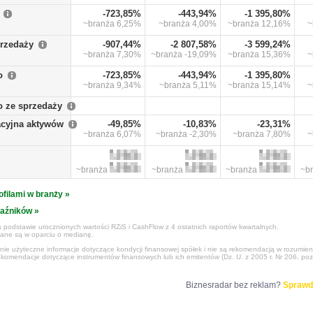
-723,85%
-443,94%
-1 395,80%
~branża
6,25%
~branża
4,00%
~branża
12,16%
~
przedaży
-907,44%
-2 807,58%
-3 599,24%
~branża
7,30%
~branża
-19,09%
~branża
15,36%
~
o
-723,85%
-443,94%
-1 395,80%
~branża
9,34%
~branża
5,11%
~branża
15,14%
~
o ze sprzedaży
cyjna aktywów
-49,85%
-10,83%
-23,31%
~branża
6,07%
~branża
-2,30%
~branża
7,80%
~
~branża
~branża
~branża
~b
ofilami w branży »
kaźników »
 podstawie urocznionych wartości RZiS i CashFlow z 4 ostatnich raportów kwartalnych.
czane są w oparciu o medianę.
ynie użyteczne informacje dotyczące kondycji finansowej spółek i nie są rekomendacją w rozumie
ekomendacje dotyczące instrumentów finansowych lub ich emitentów (Dz. U. z 2005 r. Nr 206, poz
Biznesradar bez reklam?
Sprawd