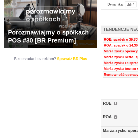
Dynamika:
r/r
TENDENCJE NE
Porozmawiajmy o spółkach
POS #30 [BR Premium]
ROE: spadek o 39.70%
ROA: spadek o 24.30
Marża zysku operacyj
Marża zysku netto: s
Biznesradar bez reklam?
Sprawdź BR Plus
Marża zysku ze sprze
Marża zysku brutto: 
Rentowność operacyj
ROE
ROA
Marża zysku oper