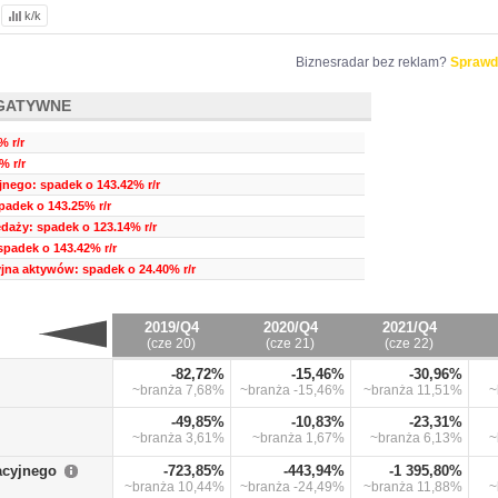
k/k
Biznesradar bez reklam?
Sprawd
GATYWNE
 r/r
% r/r
nego: spadek o 143.42% r/r
padek o 143.25% r/r
daży: spadek o 123.14% r/r
spadek o 143.42% r/r
na aktywów: spadek o 24.40% r/r
2019/Q4
2020/Q4
2021/Q4
(cze 20)
(cze 21)
(cze 22)
-82,72%
-15,46%
-30,96%
~branża
7,68%
~branża
-15,46%
~branża
11,51%
~
-49,85%
-10,83%
-23,31%
~branża
3,61%
~branża
1,67%
~branża
6,13%
~
acyjnego
-723,85%
-443,94%
-1 395,80%
~branża
10,44%
~branża
-24,49%
~branża
11,88%
~