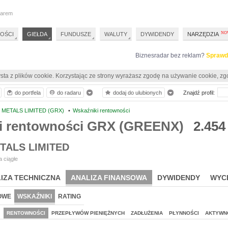
darem
OŚCI
GIEŁDA
FUNDUSZE
WALUTY
DYWIDENDY
NARZĘDZIA
Biznesradar bez reklam?
Sprawd
sta z plików cookie. Korzystając ze strony wyrażasz zgodę na używanie cookie, zg
do portfela
do radaru
dodaj do ulubionych
Znajdź profil:
METALS LIMITED (GRX)
•
Wskaźniki rentowności
i rentowności GRX (GREENX)
2.454
TALS LIMITED
 ciągłe
IZA TECHNICZNA
ANALIZA FINANSOWA
DYWIDENDY
WYC
OWE
WSKAŹNIKI
RATING
J
RENTOWNOŚCI
PRZEPŁYWÓW PIENIĘŻNYCH
ZADŁUŻENIA
PŁYNNOŚCI
AKTYWN