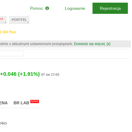
Pomoc
Logowanie
Rejestracja
PORTFEL
ź BR Plus
odnie z aktualnymi ustawieniami przeglądarki.
Dowiedz się więcej.
[x]
+0.046
(+1.91%)
07 sie 17:03
NOWE
ENA
BR LAB
OŚCI