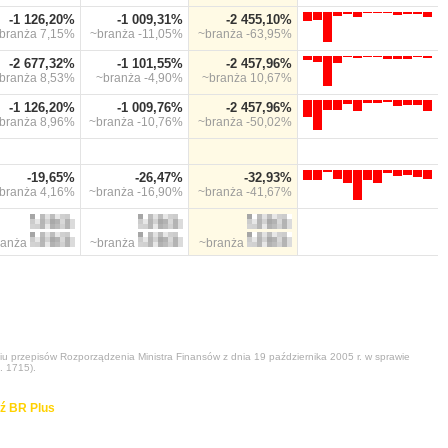
-1 126,20%
-1 009,31%
-2 455,10%
branża
7,15%
~branża
-11,05%
~branża
-63,95%
-2 677,32%
-1 101,55%
-2 457,96%
branża
8,53%
~branża
-4,90%
~branża
10,67%
-1 126,20%
-1 009,76%
-2 457,96%
branża
8,96%
~branża
-10,76%
~branża
-50,02%
-19,65%
-26,47%
-32,93%
branża
4,16%
~branża
-16,90%
~branża
-41,67%
ranża
~branża
~branża
niu przepisów Rozporządzenia Ministra Finansów z dnia 19 października 2005 r. w sprawie
. 1715).
ź BR Plus