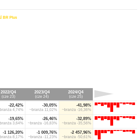
ź BR Plus
2022/Q4
2023/Q4
2024/Q4
(cze 23)
(cze 24)
(cze 25)
-22,42%
-30,05%
-41,98%
branża
4,74%
~branża
11,02%
~branża
-16,36%
-19,65%
-26,46%
-32,89%
branża
3,64%
~branża
-16,83%
~branża
-35,56%
-1 126,20%
-1 009,76%
-2 457,96%
branża
8,17%
~branża
-11,23%
~branża
-50,61%