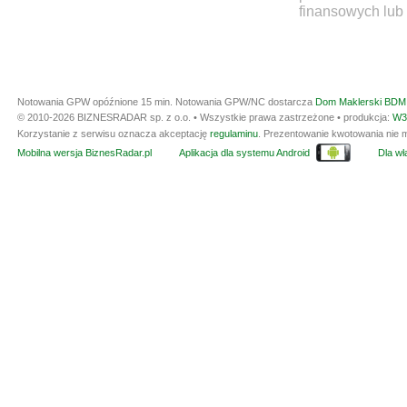
finansowych lub 
Notowania GPW opóźnione 15 min.
Notowania GPW/NC dostarcza
Dom Maklerski BDM 
© 2010-2026 BIZNESRADAR sp. z o.o. • Wszystkie prawa zastrzeżone • produkcja:
W3
Korzystanie z serwisu oznacza akceptację
regulaminu
. Prezentowanie kwotowania nie m
Mobilna wersja BiznesRadar.pl
Aplikacja dla systemu Android
Dla wła