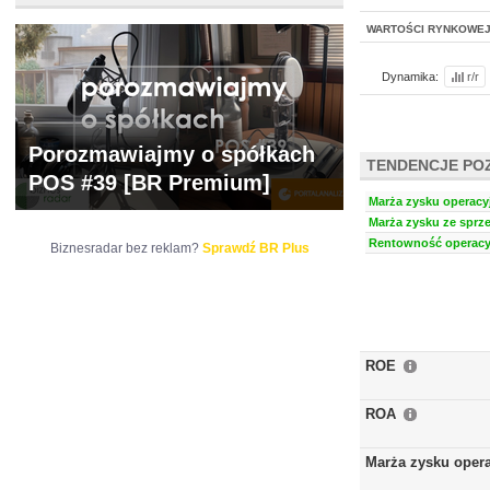
WARTOŚCI RYNKOWE
Dynamika:
r/r
Porozmawiajmy o spółkach
TENDENCJE PO
POS #39 [BR Premium]
Marża zysku operacyj
Marża zysku ze sprze
Rentowność operacyj
Biznesradar bez reklam?
Sprawdź BR Plus
ROE
ROA
Marża zysku oper