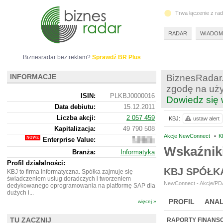
Trwa łączenie z ra
RADAR
WIADOM
Biznesradar bez reklam?
Sprawdź BR Plus
INFORMACJE
BiznesRadar.
zgodę na uży
ISIN:
PLKBJ0000016
Dowiedz się 
Data debiutu:
15.12.2011
Liczba akcji:
2 057 459
KBJ:
ustaw alert
Kapitalizacja:
49 790 508
Akcje NewConnect
•
K
Enterprise Value:
47
655
Wskaźnik
Branża:
Informatyka
508
Profil działalności:
KBJ SPÓŁK
KBJ to firma informatyczna. Spółka zajmuje się
świadczeniem usług doradczych i tworzeniem
NewConnect - Akcje/PDA
dedykowanego oprogramowania na platformę SAP dla
dużych i...
PROFIL
ANAL
więcej »
NOWE
BR LAB
TU ZACZNIJ
RAPORTY FINANS