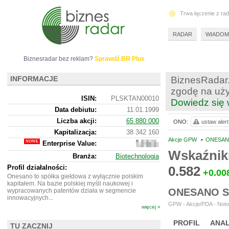
Trwa łączenie z ra
RADAR
WIADOM
Biznesradar bez reklam?
Sprawdź BR Plus
INFORMACJE
BiznesRadar.
zgodę na uży
ISIN:
PLSKTAN00010
Dowiedz się 
Data debiutu:
11.01.1999
Liczba akcji:
65 880 000
ONO:
ustaw alert
Kapitalizacja:
38 342 160
Akcje GPW
•
ONESAN
Enterprise Value:
39
975
Wskaźnik
Branża:
Biotechnologia
160
Profil działalności:
0.582
+0.00
Onesano to spółka giełdowa z wyłącznie polskim
kapitałem. Na bazie polskiej myśli naukowej i
ONESANO S
wypracowanych patentów działa w segmencie
innowacyjnych...
GPW - Akcje/PDA - Noto
więcej »
PROFIL
ANAL
TU ZACZNIJ