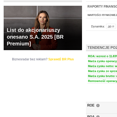
NOWE
BR LAB
RAPORTY FINANS
WARTOŚCI RYNKOWE
Dynamika:
r/r
List do akcjonariuszy
onesano S.A. 2025 [BR
Premium]
TENDENCJE PO
ROA: wzrost o 11.83%
Biznesradar bez reklam?
Sprawdź BR Plus
Marża zysku operacyj
Marża zysku netto: w
Marża zysku ze sprze
Marża zysku brutto: 
Rentowność operacyj
ROE
ROA