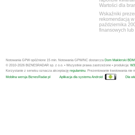
Wartości dla bra
Wskaźniki prezen
rekomendacją w 
października 20
finansowych lub 
Notowania GPW opóźnione 15 min.
Notowania GPW/NC dostarcza
Dom Maklerski BDM 
© 2010-2026 BIZNESRADAR sp. z o.o. • Wszystkie prawa zastrzeżone • produkcja:
W3
Korzystanie z serwisu oznacza akceptację
regulaminu
. Prezentowanie kwotowania nie m
Mobilna wersja BiznesRadar.pl
Aplikacja dla systemu Android
Dla wła