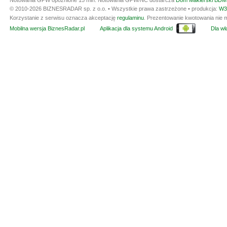
Notowania GPW opóźnione 15 min.
Notowania GPW/NC dostarcza
Dom Maklerski BDM 
© 2010-2026 BIZNESRADAR sp. z o.o. • Wszystkie prawa zastrzeżone • produkcja:
W3
Korzystanie z serwisu oznacza akceptację
regulaminu
. Prezentowanie kwotowania nie m
Mobilna wersja BiznesRadar.pl
Aplikacja dla systemu Android
Dla wła