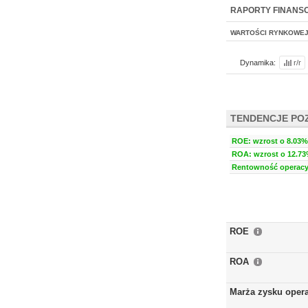
NOWE
BR LAB
RAPORTY FINANS
WARTOŚCI RYNKOWE
Dynamika:
r/r
TENDENCJE PO
ROE: wzrost o 8.03% 
ROA: wzrost o 12.73%
Rentowność operacyj
ROE
ROA
Marża zysku oper