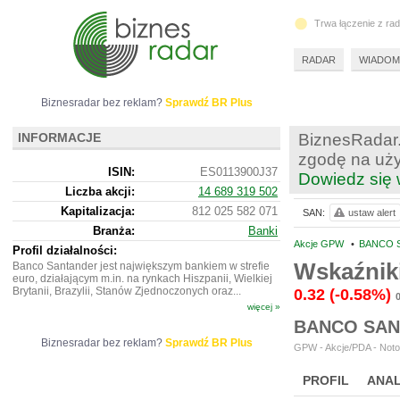
Trwa łączenie z ra
RADAR
WIADOM
Biznesradar bez reklam?
Sprawdź BR Plus
INFORMACJE
BiznesRadar.
zgodę na uży
ISIN:
ES0113900J37
Dowiedz się 
Liczba akcji:
14 689 319 502
Kapitalizacja:
812 025 582 071
SAN:
ustaw alert
Branża:
Banki
Akcje GPW
•
BANCO S
Profil działalności:
Wskaźnik
Banco Santander jest największym bankiem w strefie
euro, działającym m.in. na rynkach Hiszpanii, Wielkiej
Brytanii, Brazylii, Stanów Zjednoczonych oraz...
0.32
(-0.58%)
więcej »
BANCO SAN
Biznesradar bez reklam?
Sprawdź BR Plus
GPW - Akcje/PDA - Noto
PROFIL
ANAL