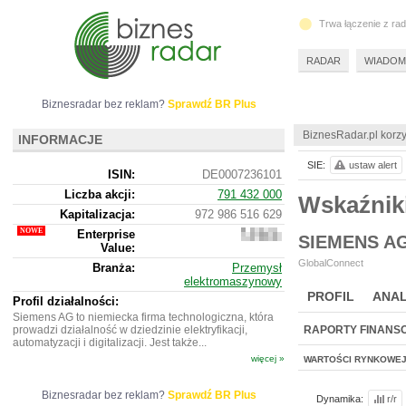
Trwa łączenie z ra
RADAR
WIADOM
Biznesradar bez reklam?
Sprawdź BR Plus
BiznesRadar.pl korzy
INFORMACJE
SIE:
ustaw alert
ISIN:
DE0007236101
Liczba akcji:
791 432 000
Wskaźnik
Kapitalizacja:
972 986 516 629
Enterprise
1
SIEMENS A
Value:
149
353
GlobalConnect
Branża:
Przemysł
927
elektromaszynowy
929
PROFIL
ANAL
Profil działalności:
Siemens AG to niemiecka firma technologiczna, która
prowadzi działalność w dziedzinie elektryfikacji,
RAPORTY FINANS
automatyzacji i digitalizacji. Jest także...
więcej »
WARTOŚCI RYNKOWE
Biznesradar bez reklam?
Sprawdź BR Plus
Dynamika:
r/r