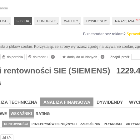
darem
OŚCI
GIEŁDA
FUNDUSZE
WALUTY
DYWIDENDY
NARZĘDZIA
Biznesradar bez reklam?
Sprawd
sta z plików cookie. Korzystając ze strony wyrażasz zgodę na używanie cookie, zg
do portfela
do radaru
dodaj do ulubionych
Znajdź profil:
i rentowności SIE (SIEMENS)
1229.
G
IZA TECHNICZNA
ANALIZA FINANSOWA
DYWIDENDY
WYC
OWE
WSKAŹNIKI
RATING
J
RENTOWNOŚCI
PRZEPŁYWÓW PIENIĘŻNYCH
ZADŁUŻENIA
PŁYNNOŚCI
AKTYWN
k/k