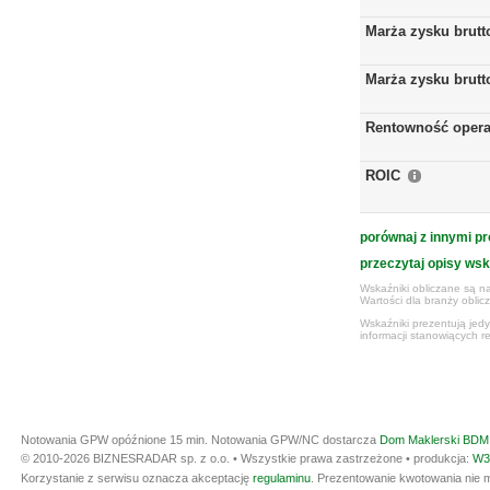
Marża zysku brutt
Marża zysku brutt
Rentowność opera
ROIC
porównaj z innymi pr
przeczytaj opisy ws
Wskaźniki obliczane są na
Wartości dla branży obli
Wskaźniki prezentują jed
informacji stanowiących r
Notowania GPW opóźnione 15 min.
Notowania GPW/NC dostarcza
Dom Maklerski BDM 
© 2010-2026 BIZNESRADAR sp. z o.o. • Wszystkie prawa zastrzeżone • produkcja:
W3
Korzystanie z serwisu oznacza akceptację
regulaminu
. Prezentowanie kwotowania nie m