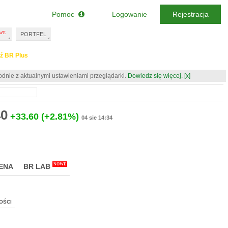
Pomoc
Logowanie
Rejestracja
PORTFEL
ź BR Plus
odnie z aktualnymi ustawieniami przeglądarki.
Dowiedz się więcej.
[x]
40
+33.60
(+2.81%)
04 sie 14:34
NOWE
ENA
BR LAB
OŚCI