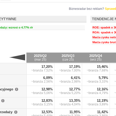
Biznesradar bez reklam?
Sprawd
ZYTYWNE
TENDENCJE 
daży: wzrost o 4.77% r/r
ROE: spadek o 36
ROA: spadek o 30
Marża zysku nett
Marża zysku brut
2025/Q2
2025/Q3
2025/Q4
(mar 25)
(cze 25)
(wrz 25)
17,20%
17,19%
15,46%
~branża
7,52%
~branża
7,00%
~branża
7,68%
6,09%
6,41%
5,79%
~branża
2,56%
~branża
2,98%
~branża
3,33%
acyjnego
12,98%
12,77%
12,16%
~branża
5,06%
~branża
5,20%
~branża
4,79%
12,83%
13,35%
12,19%
~branża
3,15%
~branża
4,04%
~branża
3,89%
przedaży
12,53%
11,95%
11,42%
~branża
5,40%
~branża
5,30%
~branża
3,86%