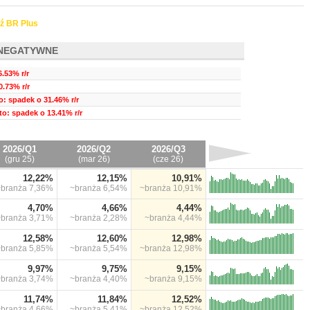
ź BR Plus
NEGATYWNE
.53% r/r
.73% r/r
o: spadek o 31.46% r/r
to: spadek o 13.41% r/r
2026/Q1
2026/Q2
2026/Q3
(gru 25)
(mar 26)
(cze 26)
12,22%
12,15%
10,91%
~branża
7,36%
~branża
6,54%
~branża
10,91%
4,70%
4,66%
4,44%
~branża
3,71%
~branża
2,28%
~branża
4,44%
12,58%
12,60%
12,98%
~branża
5,85%
~branża
5,54%
~branża
12,98%
9,97%
9,75%
9,15%
~branża
3,74%
~branża
4,40%
~branża
9,15%
11,74%
11,84%
12,52%
~branża
4,66%
~branża
5,41%
~branża
12,52%