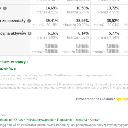
o
14,69%
16,56%
13,72%
~branża
4,21%
~branża
5,24%
~branża
4,95%
o ze sprzedaży
39,41%
38,59%
38,52%
~branża
20,15%
~branża
20,39%
~branża
20,04%
~
cyjna aktywów
6,16%
6,14%
5,77%
~branża
3,93%
~branża
4,03%
~branża
4,34%
~branża
~branża
~branża
~b
ofilami w branży »
kaźników »
 podstawie urocznionych wartości RZiS i CashFlow z 4 ostatnich raportów kwartalnych.
czane są w oparciu o medianę.
ynie użyteczne informacje dotyczące kondycji finansowej spółek i nie są rekomendacją w rozumie
ekomendacje dotyczące instrumentów finansowych lub ich emitentów (Dz. U. z 2005 r. Nr 206, poz
Biznesradar bez reklam?
Sprawd
S.A.
media.pl
•
O nas
•
Polityka prywatności
•
Regulamin
•
Reklama
•
Kontakt
ogą służyć do zawierania jakichkolwiek transakcji, ani podejmowania decyzji inwestycyjnych