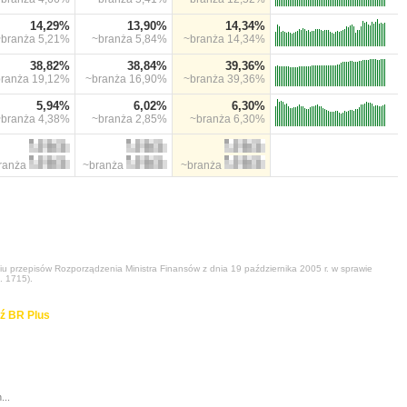
14,29%
13,90%
14,34%
~branża
5,21%
~branża
5,84%
~branża
14,34%
38,82%
38,84%
39,36%
branża
19,12%
~branża
16,90%
~branża
39,36%
5,94%
6,02%
6,30%
~branża
4,38%
~branża
2,85%
~branża
6,30%
ranża
~branża
~branża
niu przepisów Rozporządzenia Ministra Finansów z dnia 19 października 2005 r. w sprawie
. 1715).
ź BR Plus
...