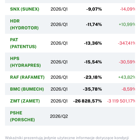
SNX (SUNEX)
2026/Q1
-9,07%
-14,09%
HDR
2026/Q1
-11,74%
+10,99%
(HYDROTOR)
PAT
2026/Q1
-13,36%
-347,41%
(PATENTUS)
HPS
2026/Q1
-15,54%
-30,59%
(HYDRAPRES)
RAF (RAFAMET)
2026/Q1
-23,18%
+43,82%
BMC (BUMECH)
2026/Q1
-35,78%
-8,59%
ZMT (ZAMET)
2026/Q1
-26 828,57%
-3 119 501,17%
PSHE
2026/Q2
(PORSCHE)
Wskaźniki prezentują jedynie użyteczne informacje dotyczące kondycji