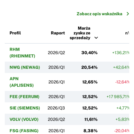
Zobacz opis wskaźnika
Marża
Profil
Raport
zysku ze
r/r
sprzedaży
RHM
2026/Q2
30,40%
+136,21%
(RHEINMET)
NWG (NEWAG)
2026/Q1
20,54%
+42,64%
APN
2026/Q1
12,65%
-12,64%
(APLISENS)
FEE (FEERUM)
2026/Q1
12,52%
+17 985,71%
SIE (SIEMENS)
2026/Q3
12,52%
+4,77%
VOLV (VOLVO)
2026/Q2
11,61%
+5,83%
FSG (FASING)
2026/Q1
8,38%
-20,04%