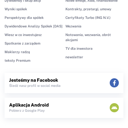
Dywidendy i skup akcji
Nowe emisje, ABB, finansowanie
Wyniki spółek
Kontrakty, przetargi, umowy
Perspektywy dla spółek
Certyfikaty Turbo (ING N.V.)
Dywidendowe Analizy Spółek [DAS]
Wezwania
Wiesz w co inwestujesz
Notowania, wezwania, obrót
akcjami
Spotkanie z zarządem
TV dla inwestora
Maklerzy radzą
newsletter
teksty Premium
Jesteśmy na Facebook
Śledź nasz profil w social media
Aplikacja Android
Pobierz z Google Play