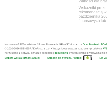
Wartości dla bra
Wskaźniki prezen
rekomendacją w 
października 20
finansowych lub 
Notowania GPW opóźnione 15 min.
Notowania GPW/NC dostarcza
Dom Maklerski BDM 
© 2010-2026 BIZNESRADAR sp. z o.o. • Wszystkie prawa zastrzeżone • produkcja:
W3
Korzystanie z serwisu oznacza akceptację
regulaminu
. Prezentowanie kwotowania nie m
Mobilna wersja BiznesRadar.pl
Aplikacja dla systemu Android
Dla wła