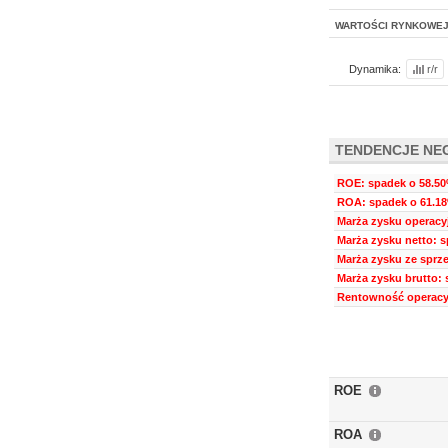
WARTOŚCI RYNKOWE
Dynamika:
r/r
TENDENCJE NE
ROE: spadek o 58.50%
ROA: spadek o 61.18
Marża zysku operacyj
Marża zysku netto: s
Marża zysku ze sprze
Marża zysku brutto: 
Rentowność operacyj
ROE
ROA