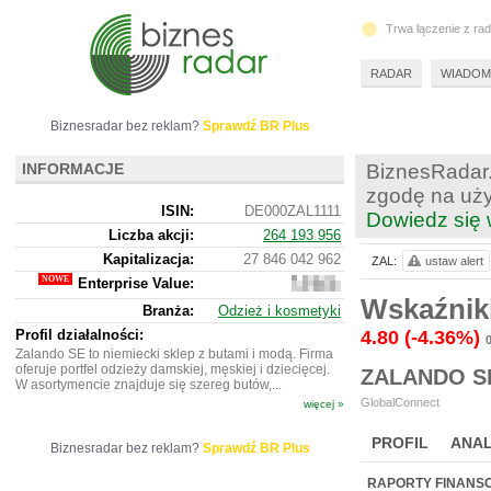
Trwa łączenie z ra
RADAR
WIADOM
Biznesradar bez reklam?
Sprawdź BR Plus
INFORMACJE
BiznesRadar.
zgodę na uży
ISIN:
DE000ZAL1111
Dowiedz się 
Liczba akcji:
264 193 956
Kapitalizacja:
27 846 042 962
ZAL:
ustaw alert
Enterprise Value:
28
480
Wskaźnik
Branża:
Odzież i kosmetyki
445
222
Profil działalności:
4.80
(-4.36%)
Zalando SE to niemiecki sklep z butami i modą. Firma
oferuje portfel odzieży damskiej, męskiej i dziecięcej.
ZALANDO S
W asortymencie znajduje się szereg butów,...
GlobalConnect
więcej »
PROFIL
ANAL
Biznesradar bez reklam?
Sprawdź BR Plus
NOWE
BR LAB
RAPORTY FINANS