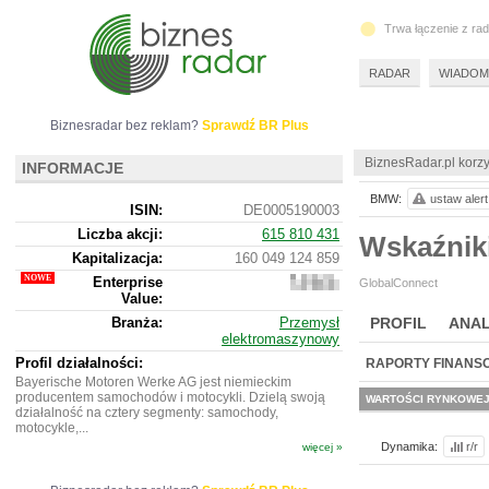
Trwa łączenie z ra
RADAR
WIADOM
Biznesradar bez reklam?
Sprawdź BR Plus
BiznesRadar.pl korzy
INFORMACJE
BMW:
ustaw alert
ISIN:
DE0005190003
Liczba akcji:
615 810 431
Wskaźnik
Kapitalizacja:
160 049 124 859
Enterprise
582
GlobalConnect
Value:
349
637
Branża:
Przemysł
PROFIL
ANAL
059
elektromaszynowy
Profil działalności:
RAPORTY FINANS
Bayerische Motoren Werke AG jest niemieckim
producentem samochodów i motocykli. Dzielą swoją
WARTOŚCI RYNKOWE
działalność na cztery segmenty: samochody,
motocykle,...
Dynamika:
r/r
więcej »