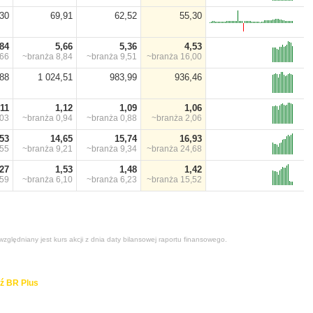
,30
69,91
62,52
55,30
,84
5,66
5,36
4,53
,66
~branża
8,84
~branża
9,51
~branża
16,00
88
1 024,51
983,99
936,46
,11
1,12
1,09
1,06
,03
~branża
0,94
~branża
0,88
~branża
2,06
,53
14,65
15,74
16,93
,55
~branża
9,21
~branża
9,34
~branża
24,68
,27
1,53
1,48
1,42
,59
~branża
6,10
~branża
6,23
~branża
15,52
zględniany jest kurs akcji z dnia daty bilansowej raportu finansowego.
ź BR Plus