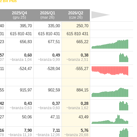
ź BR Plus
2025/Q4
2026/Q1
2026/Q2
(gru 25)
(mar 26)
(cze 26)
40
395,70
335,00
250,70
431
615 810 431
615 810 431
615 810 431
23
656,83
677,51
665,22
,57
0,60
0,49
0,38
,07
~branża
1,04
~branża
0,99
~branża
2,51
,11
-524,47
-528,04
-555,27
55
915,97
902,59
884,15
,42
0,43
0,37
0,28
,80
~branża
0,63
~branża
0,60
~branża
1,62
,27
50,06
47,11
43,49
,16
7,90
7,11
5,76
,78
~branża
11,19
~branża
12,06
~branża
20,68