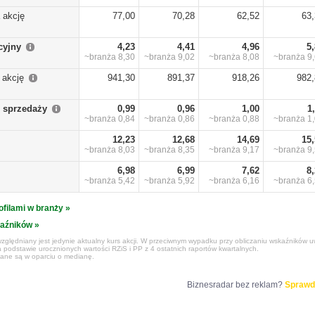
 akcję
77,00
70,28
62,52
63
cyjny
4,23
4,41
4,96
5
~branża
8,30
~branża
9,02
~branża
8,08
~branża
9
 akcję
941,30
891,37
918,26
982,
 sprzedaży
0,99
0,96
1,00
1
~branża
0,84
~branża
0,86
~branża
0,88
~branża
1
12,23
12,68
14,69
15
~branża
8,03
~branża
8,35
~branża
9,17
~branża
9
6,98
6,99
7,62
8
~branża
5,42
~branża
5,92
~branża
6,16
~branża
6
ofilami w branży »
kaźników »
zględniany jest jedynie aktualny kurs akcji. W przeciwnym wypadku przy obliczaniu wskaźników uw
 podstawie urocznionych wartości RZiS i PP z 4 ostatnich raportów kwartalnych.
czane są w oparciu o medianę.
Biznesradar bez reklam?
Sprawd