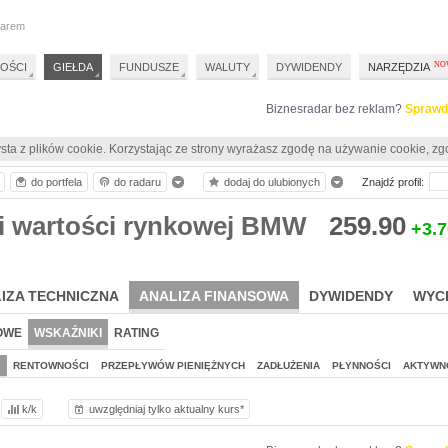
darem
OŚCI
GIEŁDA
FUNDUSZE
WALUTY
DYWIDENDY
NARZĘDZIA
Biznesradar bez reklam?
Sprawd
sta z plików cookie. Korzystając ze strony wyrażasz zgodę na używanie cookie, zg
do portfela
do radaru
dodaj do ulubionych
Znajdź profil:
i wartości rynkowej BMW
259.90
+3.7
IZA TECHNICZNA
ANALIZA FINANSOWA
DYWIDENDY
WYC
OWE
WSKAŹNIKI
RATING
J
RENTOWNOŚCI
PRZEPŁYWÓW PIENIĘŻNYCH
ZADŁUŻENIA
PŁYNNOŚCI
AKTYWN
k/k
uwzględniaj tylko aktualny kurs*