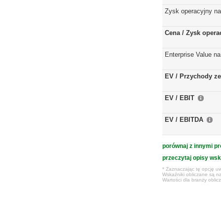
Zysk operacyjny na
Cena / Zysk opera
Enterprise Value na
EV / Przychody ze
EV / EBIT
EV / EBITDA
porównaj z innymi pr
przeczytaj opisy ws
* Zaznaczając tę opcję uw
Wskaźniki obliczane są na
Wartości dla branży obli