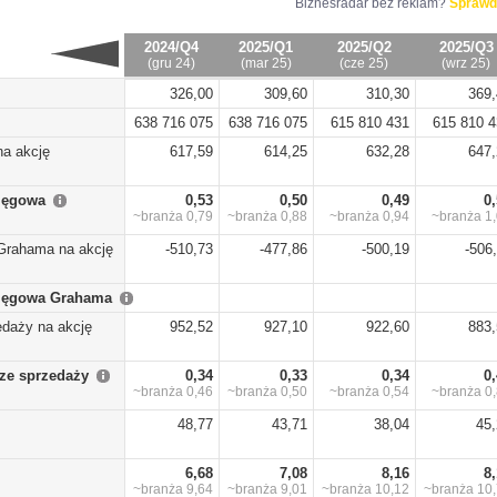
Biznesradar bez reklam?
Sprawd
2024/Q4
2025/Q1
2025/Q2
2025/Q3
(gru 24)
(mar 25)
(cze 25)
(wrz 25)
326,00
309,60
310,30
369,
638 716 075
638 716 075
615 810 431
615 810 
na akcję
617,59
614,25
632,28
647,
sięgowa
0,53
0,50
0,49
0
~branża
0,79
~branża
0,88
~branża
0,94
~branża
1
Grahama na akcję
-510,73
-477,86
-500,19
-506
sięgowa Grahama
edaży na akcję
952,52
927,10
922,60
883,
ze sprzedaży
0,34
0,33
0,34
0
~branża
0,46
~branża
0,50
~branża
0,54
~branża
0
48,77
43,71
38,04
45
6,68
7,08
8,16
8
~branża
9,64
~branża
9,01
~branża
10,12
~branża
10