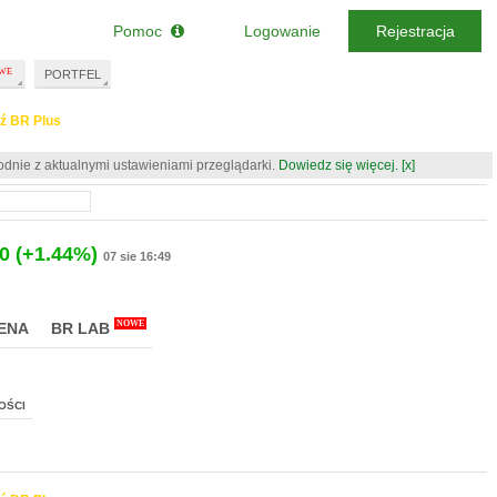
Pomoc
Logowanie
Rejestracja
PORTFEL
ź BR Plus
odnie z aktualnymi ustawieniami przeglądarki.
Dowiedz się więcej.
[x]
0
(+1.44%)
07 sie 16:49
NOWE
ENA
BR LAB
OŚCI