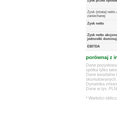
Zysk przed opoda
Zysk (strata) netto 
zaniechanej
Zysk netto
Zysk netto akcjon
jednostki dominuj
EBITDA
porównaj z i
Dane pozyskiwan
spółka tylko taki
Dane kwartalne 
skumulowanych.
Dynamika zmian d
Dane w tys. PLN
* Wartości oblic