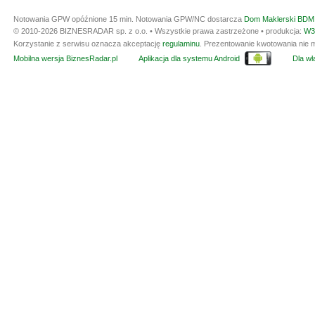
Notowania GPW opóźnione 15 min.
Notowania GPW/NC dostarcza
Dom Maklerski BDM 
© 2010-2026 BIZNESRADAR sp. z o.o. • Wszystkie prawa zastrzeżone • produkcja:
W3
Korzystanie z serwisu oznacza akceptację
regulaminu
. Prezentowanie kwotowania nie m
Mobilna wersja BiznesRadar.pl
Aplikacja dla systemu Android
Dla wła