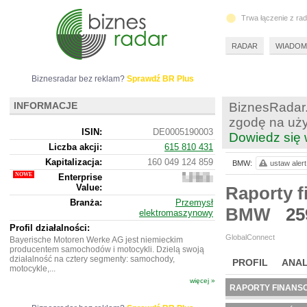
Trwa łączenie z ra
RADAR
WIADOM
Biznesradar bez reklam?
Sprawdź BR Plus
INFORMACJE
BiznesRadar.
zgodę na uży
ISIN:
DE0005190003
Dowiedz się 
Liczba akcji:
615 810 431
Kapitalizacja:
160 049 124 859
BMW:
ustaw alert
Enterprise
582
Value:
349
Raporty f
637
Branża:
Przemysł
059
BMW
25
elektromaszynowy
Profil działalności:
GlobalConnect
Bayerische Motoren Werke AG jest niemieckim
producentem samochodów i motocykli. Dzielą swoją
działalność na cztery segmenty: samochody,
PROFIL
ANAL
motocykle,...
więcej »
NOWE
BR LAB
RAPORTY FINANS