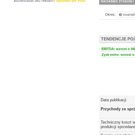
Biznesradar bez reklam?
Sprawdź BR Plus
RACHUNEK ZYSKÓW I 
Okres:
kwartal
TENDENCJE PO
EBITDA: wzrost o 448
Zysk netto: wzrost o 
Data publikacji
Przychody ze spr
Techniczny koszt w
produkcji sprzedane