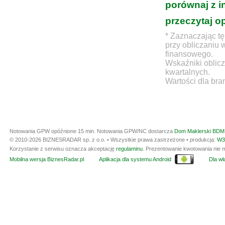
porównaj z i
przeczytaj o
* Zaznaczając tę
przy obliczaniu 
finansowego.
Wskaźniki oblicz
kwartalnych.
Wartości dla bra
Notowania GPW opóźnione 15 min.
Notowania GPW/NC dostarcza
Dom Maklerski BDM 
© 2010-2026 BIZNESRADAR sp. z o.o. • Wszystkie prawa zastrzeżone • produkcja:
W3
Korzystanie z serwisu oznacza akceptację
regulaminu
. Prezentowanie kwotowania nie m
Mobilna wersja BiznesRadar.pl
Aplikacja dla systemu Android
Dla wła