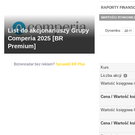
NOWE
BR LAB
RAPORTY FINANS
WARTOŚCI RYNKOWE
List do akcjonariuszy Grupy
Dynamika:
r/r
Comperia 2025 [BR
Premium]
Biznesradar bez reklam?
Sprawdź BR Plus
Kurs
Liczba akcji
Wartość księgowa 
Cena / Wartość k
Wartość księgowa 
Cena / Wartość k