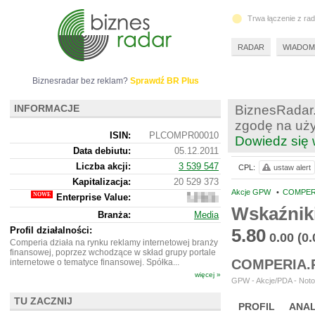
Trwa łączenie z ra
RADAR
WIADOM
Biznesradar bez reklam?
Sprawdź BR Plus
INFORMACJE
BiznesRadar.
zgodę na uży
ISIN:
PLCOMPR00010
Dowiedz się 
Data debiutu:
05.12.2011
Liczba akcji:
3 539 547
CPL:
ustaw alert
Kapitalizacja:
20 529 373
Akcje GPW
•
COMPERI
Enterprise Value:
18
652
Wskaźnik
Branża:
Media
373
Profil działalności:
5.80
0.00
(0
Comperia działa na rynku reklamy internetowej branży
finansowej, poprzez wchodzące w skład grupy portale
COMPERIA.
internetowe o tematyce finansowej. Spółka...
więcej »
GPW - Akcje/PDA - Noto
TU ZACZNIJ
PROFIL
ANAL