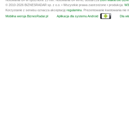
Notowania GPW opóźnione 15 min.
Notowania GPW/NC dostarcza
Dom Maklerski BDM 
© 2010-2026 BIZNESRADAR sp. z o.o. • Wszystkie prawa zastrzeżone • produkcja:
W3
Korzystanie z serwisu oznacza akceptację
regulaminu
. Prezentowanie kwotowania nie m
Mobilna wersja BiznesRadar.pl
Aplikacja dla systemu Android
Dla wła