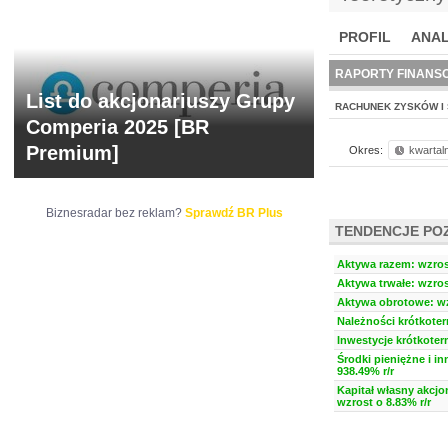
PROFIL
ANAL
NOWE
BR LAB
RAPORTY FINANS
List do akcjonariuszy Grupy
RACHUNEK ZYSKÓW I 
Comperia 2025 [BR
Premium]
Okres:
kwartal
Biznesradar bez reklam?
Sprawdź BR Plus
TENDENCJE PO
Aktywa razem: wzrost
Aktywa trwałe: wzros
Aktywa obrotowe: wz
Należności krótkoter
Inwestycje krótkoter
Środki pieniężne i i
938.49% r/r
Kapitał własny akcjo
wzrost o 8.83% r/r