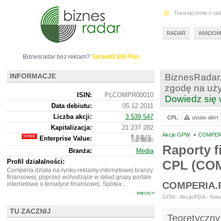
Trwa łączenie z ra
RADAR
WIADOM
Biznesradar bez reklam?
Sprawdź BR Plus
INFORMACJE
BiznesRadar.
zgodę na uży
ISIN:
PLCOMPR00010
Dowiedz się 
Data debiutu:
05.12.2011
Liczba akcji:
3 539 547
CPL:
ustaw alert
Kapitalizacja:
21 237 282
Akcje GPW
•
COMPERI
Enterprise Value:
19
360
Raporty f
Branża:
Media
282
Profil działalności:
CPL (CO
Comperia działa na rynku reklamy internetowej branży
finansowej, poprzez wchodzące w skład grupy portale
COMPERIA.
internetowe o tematyce finansowej. Spółka...
więcej »
GPW - Akcje/PDA - Noto
TU ZACZNIJ
Teoretyczny