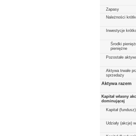
Zapasy
Należności krót
Inwestycje krót
Środki pienięż
pieniężne
Pozostałe aktyw
Aktywa trwałe p
sprzedaży
Aktywa razem
Kapitał własny ak
dominującej
Kapitał (fundusz
Udziały (akcje) 