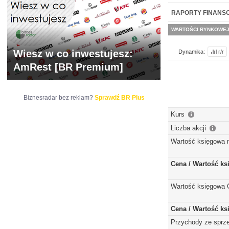
WYCENA
BR 
RAPORTY FINANS
WARTOŚCI RYNKOWE
Wiesz w co inwestujesz:
Dynamika:
r/r
AmRest [BR Premium]
Biznesradar bez reklam?
Sprawdź BR Plus
Kurs
Liczba akcji
Wartość księgowa 
Cena / Wartość k
Wartość księgowa 
Cena / Wartość k
Przychody ze sprz