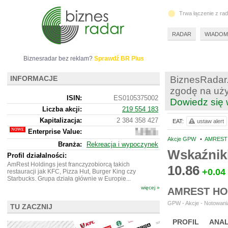
Trwa łączenie z ra
RADAR
WIADOM
Biznesradar bez reklam?
Sprawdź BR Plus
INFORMACJE
BiznesRadar.
zgodę na uży
ISIN:
ES0105375002
Dowiedz się 
Liczba akcji:
219 554 183
Kapitalizacja:
2 384 358 427
EAT:
ustaw alert
Enterprise Value:
8
853
Akcje GPW
•
AMREST 
Branża:
Rekreacja i wypoczynek
202
Wskaźnik
567
Profil działalności:
AmRest Holdings jest franczyzobiorcą takich
10.86
+0.04
restauracji jak KFC, Pizza Hut, Burger King czy
Starbucks. Grupa działa głównie w Europie...
więcej »
AMREST HO
GPW - Akcje - Notowania
TU ZACZNIJ
PROFIL
ANAL