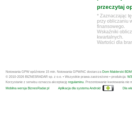
przeczytaj o
* Zaznaczając tę
przy obliczaniu 
finansowego.
Wskaźniki oblicz
kwartalnych.
Wartości dla bra
Notowania GPW opóźnione 15 min.
Notowania GPW/NC dostarcza
Dom Maklerski BDM 
© 2010-2026 BIZNESRADAR sp. z o.o. • Wszystkie prawa zastrzeżone • produkcja:
W3
Korzystanie z serwisu oznacza akceptację
regulaminu
. Prezentowanie kwotowania nie m
Mobilna wersja BiznesRadar.pl
Aplikacja dla systemu Android
Dla wła