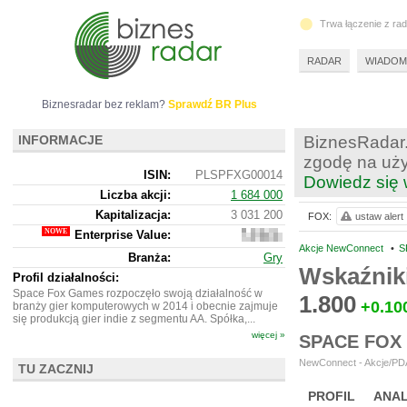
Trwa łączenie z ra
RADAR
WIADOM
Biznesradar bez reklam?
Sprawdź BR Plus
INFORMACJE
BiznesRadar.
zgodę na uży
ISIN:
PLSPFXG00014
Dowiedz się 
Liczba akcji:
1 684 000
Kapitalizacja:
3 031 200
FOX:
ustaw alert
Enterprise Value:
2
766
Akcje NewConnect
•
S
Branża:
Gry
200
Wskaźnik
Profil działalności:
Space Fox Games rozpoczęło swoją działalność w
1.800
+0.10
branży gier komputerowych w 2014 i obecnie zajmuje
się produkcją gier indie z segmentu AA. Spółka,...
więcej »
SPACE FOX
NewConnect - Akcje/PDA
TU ZACZNIJ
PROFIL
ANAL