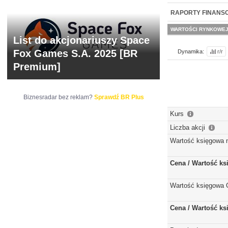
NOWE
BR LAB
RAPORTY FINANS
WARTOŚCI RYNKOWE
List do akcjonariuszy Space
Fox Games S.A. 2025 [BR
Dynamika:
r/r
Premium]
Biznesradar bez reklam?
Sprawdź BR Plus
Kurs
Liczba akcji
Wartość księgowa 
Cena / Wartość k
Wartość księgowa 
Cena / Wartość k