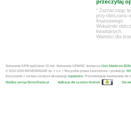
przeczytaj o
* Zaznaczając tę
przy obliczaniu 
finansowego.
Wskaźniki oblicz
kwartalnych.
Wartości dla bra
Notowania GPW opóźnione 15 min.
Notowania GPW/NC dostarcza
Dom Maklerski BDM 
© 2010-2026 BIZNESRADAR sp. z o.o. • Wszystkie prawa zastrzeżone • produkcja:
W3
Korzystanie z serwisu oznacza akceptację
regulaminu
. Prezentowanie kwotowania nie m
Mobilna wersja BiznesRadar.pl
Aplikacja dla systemu Android
Dla wła