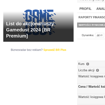
PROFIL
ANAL
NOWE
BR LAB
RAPORTY FINANS
List do akcjonariuszy
WARTOŚCI RYNKOWE
Gamedust 2024 [BR
Premium]
Dynamika:
r/r
Biznesradar bez reklam?
Sprawdź BR Plus
Kurs
Liczba akcji
Wartość księgowa 
Cena / Wartość k
Wartość księgowa 