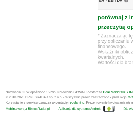
EV / EBITDA
porównaj z i
przeczytaj o
* Zaznaczając tę
przy obliczaniu 
finansowego.
Wskaźniki oblicz
kwartalnych.
Wartości dla bra
Notowania GPW opóźnione 15 min.
Notowania GPW/NC dostarcza
Dom Maklerski BDM 
© 2010-2026 BIZNESRADAR sp. z o.o. • Wszystkie prawa zastrzeżone • produkcja:
W3
Korzystanie z serwisu oznacza akceptację
regulaminu
. Prezentowanie kwotowania nie m
Mobilna wersja BiznesRadar.pl
Aplikacja dla systemu Android
Dla wła