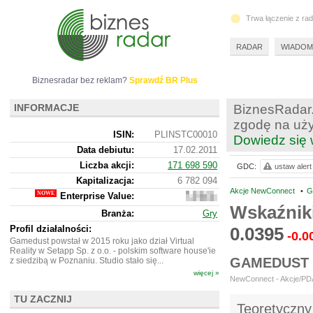
Trwa łączenie z ra
RADAR
WIADOM
Biznesradar bez reklam?
Sprawdź BR Plus
INFORMACJE
BiznesRadar.
zgodę na uży
ISIN:
PLINSTC00010
Dowiedz się 
Data debiutu:
17.02.2011
Liczba akcji:
171 698 590
GDC:
ustaw alert
Kapitalizacja:
6 782 094
Akcje NewConnect
•
G
Enterprise Value:
8
310
Wskaźnik
Branża:
Gry
094
Profil działalności:
0.0395
-0.0
Gamedust powstał w 2015 roku jako dział Virtual
Reality w Setapp Sp. z o.o. - polskim software house'ie
GAMEDUST 
z siedzibą w Poznaniu. Studio stało się...
więcej »
NewConnect - Akcje/PDA 
TU ZACZNIJ
Teoretyczny