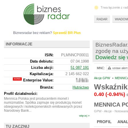
Trwa łączenie z ra
RADAR
WIADOM
Biznesradar bez reklam?
Sprawdź BR Plus
INFORMACJE
BiznesRadar.
zgodę na uży
ISIN:
PLMNNCP00011
Dowiedz się 
Data debiutu:
07.04.1998
Liczba akcji:
51 087 191
MNC:
ustaw alert
Kapitalizacja:
2 145 662 022
Akcje GPW
•
MENNICA
Enterprise Value:
2
254
Wskaźnik
Branża:
Hutnictwo
559
022
Profil działalności:
0.40
(-0.94%)
Mennica Polska jest producentem monet i
numizmatów. Spółka zajmuje się produkcją monet
MENNICA P
obiegowych i kolekcjonerskich emitowanych przez
Narodowy Bank...
GPW - Akcje - Notowania
więcej »
PROFIL
ANAL
TU ZACZNIJ