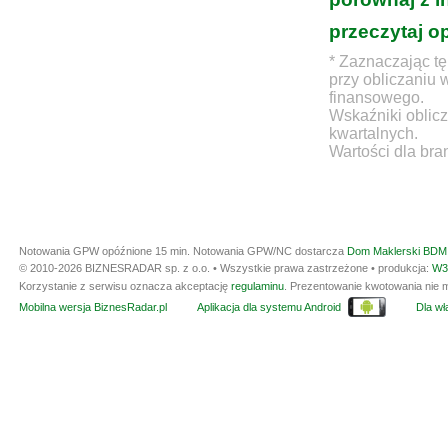
przeczytaj o
* Zaznaczając tę
przy obliczaniu 
finansowego.
Wskaźniki oblicz
kwartalnych.
Wartości dla bra
Notowania GPW opóźnione 15 min.
Notowania GPW/NC dostarcza
Dom Maklerski BDM 
© 2010-2026 BIZNESRADAR sp. z o.o. • Wszystkie prawa zastrzeżone • produkcja:
W3
Korzystanie z serwisu oznacza akceptację
regulaminu
. Prezentowanie kwotowania nie m
Mobilna wersja BiznesRadar.pl
Aplikacja dla systemu Android
Dla wła