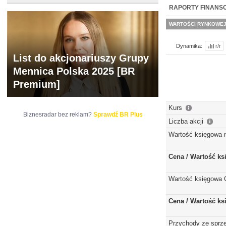
NOWE
BR LAB
RAPORTY FINANS
WARTOŚCI RYNKOWE
Dynamika:
r/r
List do akcjonariuszy Grupy
Mennica Polska 2025 [BR
Premium]
Kurs
Biznesradar bez reklam?
Sprawdź BR Plus
Liczba akcji
Wartość księgowa 
Cena / Wartość k
Wartość księgowa 
Cena / Wartość k
Przychody ze sprz