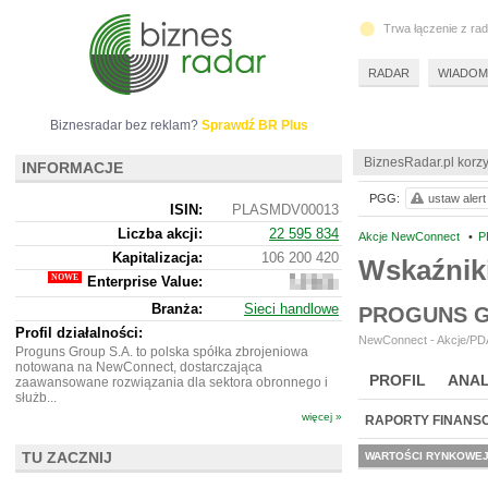
Trwa łączenie z ra
RADAR
WIADOM
Biznesradar bez reklam?
Sprawdź BR Plus
BiznesRadar.pl korzy
INFORMACJE
PGG:
ustaw alert
ISIN:
PLASMDV00013
Liczba akcji:
22 595 834
Akcje NewConnect
•
P
Kapitalizacja:
106 200 420
Wskaźnik
Enterprise Value:
101
277
Branża:
Sieci handlowe
PROGUNS G
420
Profil działalności:
NewConnect - Akcje/PDA
Proguns Group S.A. to polska spółka zbrojeniowa
notowana na NewConnect, dostarczająca
PROFIL
ANAL
zaawansowane rozwiązania dla sektora obronnego i
służb...
więcej »
RAPORTY FINANS
TU ZACZNIJ
WARTOŚCI RYNKOWE