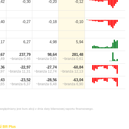
,42
-0,30
-0,20
-0,12
,40
-0,27
-0,18
-0,10
,17
6,27
4,98
5,94
,67
237,79
98,64
281,48
,49
~branża
0,46
~branża
0,65
~branża
0,61
,36
-22,97
-27,74
-60,84
,97
~branża
11,31
~branża
12,74
~branża
12,13
,43
-23,52
-28,56
-63,04
,65
~branża
6,37
~branża
6,48
~branża
6,90
zględniany jest kurs akcji z dnia daty bilansowej raportu finansowego.
ź BR Plus