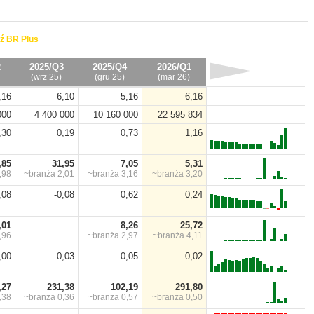
ź BR Plus
2
2025/Q3
2025/Q4
2026/Q1
(wrz 25)
(gru 25)
(mar 26)
,16
6,10
5,16
6,16
000
4 400 000
10 160 000
22 595 834
,30
0,19
0,73
1,16
,85
31,95
7,05
5,31
,98
~branża
2,01
~branża
3,16
~branża
3,20
,08
-0,08
0,62
0,24
,01
8,26
25,72
,96
~branża
2,97
~branża
4,11
,00
0,03
0,05
0,02
,27
231,38
102,19
291,80
,38
~branża
0,36
~branża
0,57
~branża
0,50