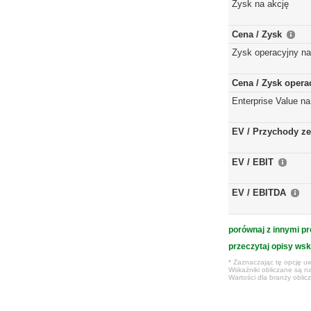
Zysk na akcję
Cena / Zysk
Zysk operacyjny na
Cena / Zysk opera
Enterprise Value na
EV / Przychody ze
EV / EBIT
EV / EBITDA
porównaj z innymi pr
przeczytaj opisy ws
* Zaznaczając tę opcję uw
Wskaźniki obliczane są na
Wartości dla branży obli