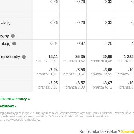
-0,26
-0,26
-0,33
-0
 akcję
-0,26
-0,26
-0,33
-0
cyjny
 akcję
0,84
0,92
1,20
4
 sprzedaży
12,11
35,35
20,99
1 222
~branża
0,51
~branża
0,52
~branża
0,46
~branża
0
-3,24
-3,56
-3,66
-10
~branża
11,56
~branża
10,57
~branża
12,59
~branża
11
-3,25
-3,57
-3,67
-10
~branża
5,68
~branża
7,00
~branża
6,71
~branża
5
ofilami w branży »
kaźników »
zględniany jest jedynie aktualny kurs akcji. W przeciwnym wypadku przy obliczaniu wskaźników uw
 podstawie urocznionych wartości RZiS i PP z 4 ostatnich raportów kwartalnych.
czane są w oparciu o medianę.
Biznesradar bez reklam?
Sprawd