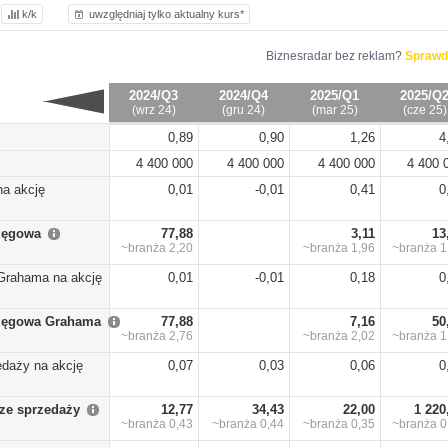
k/k
uwzględniaj tylko aktualny kurs*
Biznesradar bez reklam?
Sprawd
2024/Q3
2024/Q4
2025/Q1
2025/Q
(wrz 24)
(gru 24)
(mar 25)
(cze 25)
0,89
0,90
1,26
4
4 400 000
4 400 000
4 400 000
4 400 
na akcję
0,01
-0,01
0,41
0
sięgowa
77,88
3,11
13
~branża
2,20
~branża
1,96
~branża
1
Grahama na akcję
0,01
-0,01
0,18
0
sięgowa Grahama
77,88
7,16
50
~branża
2,76
~branża
2,02
~branża
1
edaży na akcję
0,07
0,03
0,06
0
ze sprzedaży
12,77
34,43
22,00
1 220
~branża
0,43
~branża
0,44
~branża
0,35
~branża
0