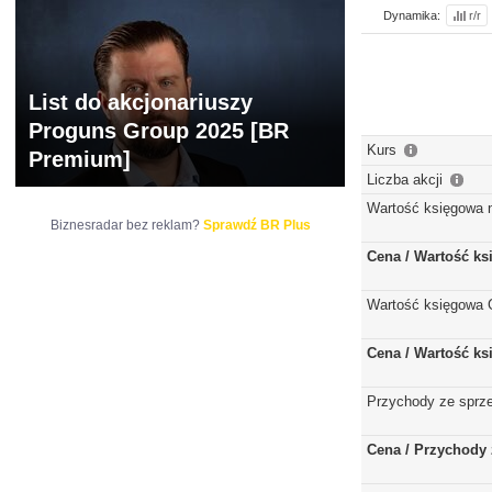
Dynamika:
r/r
List do akcjonariuszy
Proguns Group 2025 [BR
Kurs
Premium]
Liczba akcji
Wartość księgowa 
Biznesradar bez reklam?
Sprawdź BR Plus
Cena / Wartość k
Wartość księgowa 
Cena / Wartość k
Przychody ze sprz
Cena / Przychody 