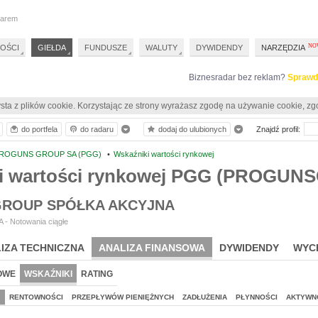
darem
OŚCI
GIEŁDA
FUNDUSZE
WALUTY
DYWIDENDY
NARZĘDZIA
Biznesradar bez reklam?
Sprawd
sta z plików cookie. Korzystając ze strony wyrażasz zgodę na używanie cookie, zg
do portfela
do radaru
dodaj do ulubionych
Znajdź profil:
ROGUNS GROUP SA (PGG)
•
Wskaźniki wartości rynkowej
i wartości rynkowej PGG (PROGUN
ROUP SPÓŁKA AKCYJNA
 - Notowania ciągłe
IZA TECHNICZNA
ANALIZA FINANSOWA
DYWIDENDY
WYC
OWE
WSKAŹNIKI
RATING
J
RENTOWNOŚCI
PRZEPŁYWÓW PIENIĘŻNYCH
ZADŁUŻENIA
PŁYNNOŚCI
AKTYWN