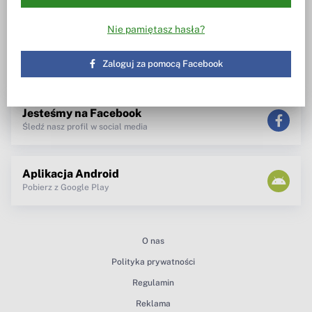
Wiesz w co inwestujesz
Notowania, wezwania, obrót
akcjami
Spotkanie z zarządem
Nie pamiętasz hasła?
TV dla inwestora
Maklerzy radzą
newsletter
Zaloguj za pomocą Facebook
teksty Premium
Jesteśmy na Facebook
Śledź nasz profil w social media
Aplikacja Android
Pobierz z Google Play
O nas
Polityka prywatności
Regulamin
Reklama