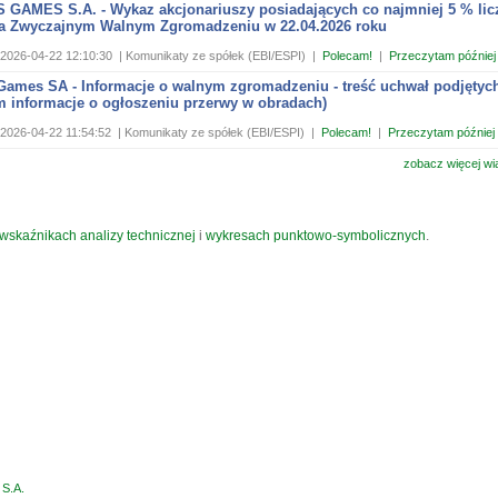
GAMES S.A. - Wykaz akcjonariuszy posiadających co najmniej 5 % lic
a Zwyczajnym Walnym Zgromadzeniu w 22.04.2026 roku
2026-04-22 12:10:30
| Komunikaty ze spółek (EBI/ESPI)
|
Polecam!
|
Przeczytam później
Games SA - Informacje o walnym zgromadzeniu - treść uchwał podjętyc
m informacje o ogłoszeniu przerwy w obradach)
2026-04-22 11:54:52
| Komunikaty ze spółek (EBI/ESPI)
|
Polecam!
|
Przeczytam później
zobacz więcej wi
wskaźnikach analizy technicznej
i
wykresach punktowo-symbolicznych
.
S.A.