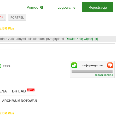
Pomoc
Logowanie
Rejestracja
PORTFEL
ź BR Plus
odnie z aktualnymi ustawieniami przeglądarki.
Dowiedz się więcej.
[x]
)
moja prognoza
13:24
zobacz ranking
NOWE
ENA
BR LAB
ARCHIWUM NOTOWAŃ
ź BR Plus