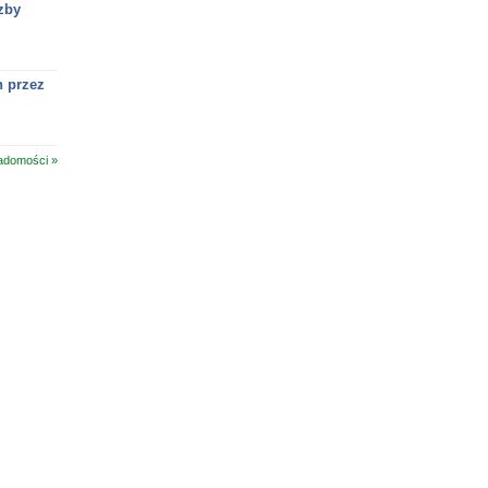
zby
h przez
adomości »