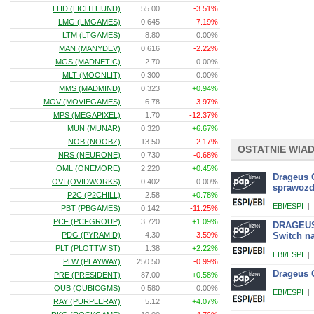
LHD (LICHTHUND)
55.00
-3.51%
LMG (LMGAMES)
0.645
-7.19%
LTM (LTGAMES)
8.80
0.00%
MAN (MANYDEV)
0.616
-2.22%
MGS (MADNETIC)
2.70
0.00%
MLT (MOONLIT)
0.300
0.00%
MMS (MADMIND)
0.323
+0.94%
MOV (MOVIEGAMES)
6.78
-3.97%
MPS (MEGAPIXEL)
1.70
-12.37%
MUN (MUNAR)
0.320
+6.67%
NOB (NOOBZ)
13.50
-2.17%
OSTATNIE WIA
NRS (NEURONE)
0.730
-0.68%
OML (ONEMORE)
2.220
+0.45%
Drageus 
OVI (OVIDWORKS)
0.402
0.00%
sprawozd
P2C (P2CHILL)
2.58
+0.78%
EBI/ESPI
|
PBT (PBGAMES)
0.142
-11.25%
PCF (PCFGROUP)
3.720
+1.09%
DRAGEUS 
PDG (PYRAMID)
4.30
-3.59%
Switch na
PLT (PLOTTWIST)
1.38
+2.22%
EBI/ESPI
|
PLW (PLAYWAY)
250.50
-0.99%
Drageus G
PRE (PRESIDENT)
87.00
+0.58%
QUB (QUBICGMS)
0.580
0.00%
EBI/ESPI
|
RAY (PURPLERAY)
5.12
+4.07%