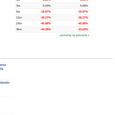
3m
0.00%
0.00%
6m
-18.97%
-18.97%
12m
-36.27%
-36.27%
24m
-40.88%
-40.88%
36m
-44.38%
-33.63%
porównaj na wykresie »
anie
ta
ntendo