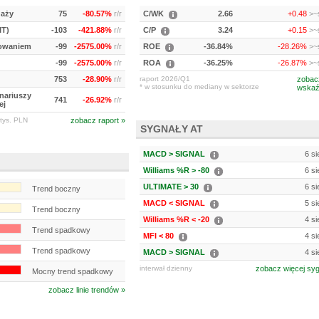
daży
75
-80.57%
r/r
C/WK
2.66
+0.48
>~s
IT)
-103
-421.88%
r/r
C/P
3.24
+0.15
>~s
kowaniem
-99
-2575.00%
r/r
ROE
-36.84%
-28.26%
>~s
-99
-2575.00%
r/r
ROA
-36.25%
-26.87%
>~s
753
-28.90%
r/r
raport 2026/Q1
zobac
* w stosunku do mediany w sektorze
wskaź
onariuszy
741
-26.92%
r/r
ej
tys. PLN
zobacz raport »
SYGNAŁY AT
MACD > SIGNAL
6 si
Williams %R > -80
6 si
ULTIMATE > 30
6 si
Trend boczny
MACD < SIGNAL
5 si
Trend boczny
Williams %R < -20
4 si
Trend spadkowy
MFI < 80
4 si
Trend spadkowy
MACD > SIGNAL
4 si
interwał dzienny
zobacz więcej sy
Mocny trend spadkowy
zobacz linie trendów »