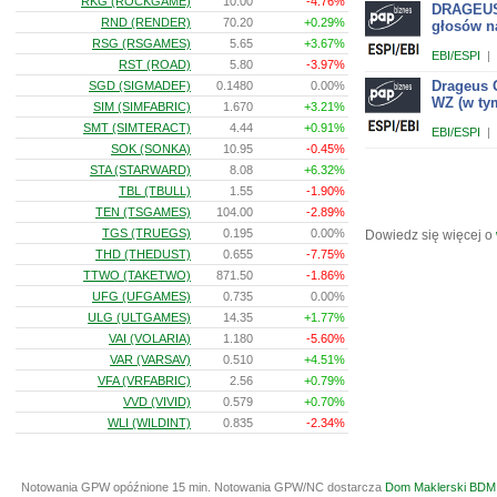
RKG (ROCKGAME)
10.00
-4.76%
DRAGEUS 
RND (RENDER)
70.20
+0.29%
głosów n
RSG (RSGAMES)
5.65
+3.67%
EBI/ESPI
|
RST (ROAD)
5.80
-3.97%
Drageus 
SGD (SIGMADEF)
0.1480
0.00%
WZ (w ty
SIM (SIMFABRIC)
1.670
+3.21%
SMT (SIMTERACT)
4.44
+0.91%
EBI/ESPI
|
SOK (SONKA)
10.95
-0.45%
STA (STARWARD)
8.08
+6.32%
TBL (TBULL)
1.55
-1.90%
TEN (TSGAMES)
104.00
-2.89%
TGS (TRUEGS)
0.195
0.00%
Dowiedz się więcej o
THD (THEDUST)
0.655
-7.75%
TTWO (TAKETWO)
871.50
-1.86%
UFG (UFGAMES)
0.735
0.00%
ULG (ULTGAMES)
14.35
+1.77%
VAI (VOLARIA)
1.180
-5.60%
VAR (VARSAV)
0.510
+4.51%
VFA (VRFABRIC)
2.56
+0.79%
VVD (VIVID)
0.579
+0.70%
WLI (WILDINT)
0.835
-2.34%
Notowania GPW opóźnione 15 min.
Notowania GPW/NC dostarcza
Dom Maklerski BDM 