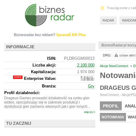
Trwa łączenie z ra
RADAR
WIADOM
Biznesradar bez reklam?
Sprawdź BR Plus
BiznesRadar.pl korzy
INFORMACJE
DRG:
ustaw alert
ISIN:
PLDRGGM00013
Liczba akcji:
2 100 000
Akcje NewConnect
•
D
Kapitalizacja:
1 974 000
Notowan
Enterprise Value:
1
738
Branża:
Gry
DRAGEUS G
000
Profil działalności:
NewConnect - Akcje/PDA
Drageus Games prowadzi działalność na rynku gier
wideo, specjalizując się w zakresie produkcji i
PROFIL
ANAL
dystrybucji gier zarówno własnych jak i gier innych...
więcej »
NOTOWANIA
WIA
TU ZACZNIJ