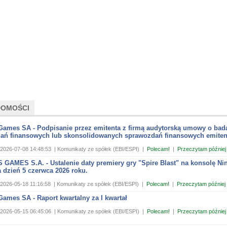
DOMOŚCI
Games SA - Podpisanie przez emitenta z firmą audytorską umowy o bad
ań finansowych lub skonsolidowanych sprawozdań finansowych emiten
2026-07-08 14:48:53
| Komunikaty ze spółek (EBI/ESPI)
|
Polecam!
|
Przeczytam później
GAMES S.A. - Ustalenie daty premiery gry "Spire Blast" na konsolę Ni
 dzień 5 czerwca 2026 roku.
2026-05-18 11:16:58
| Komunikaty ze spółek (EBI/ESPI)
|
Polecam!
|
Przeczytam później
ames SA - Raport kwartalny za I kwartał
2026-05-15 06:45:06
| Komunikaty ze spółek (EBI/ESPI)
|
Polecam!
|
Przeczytam później