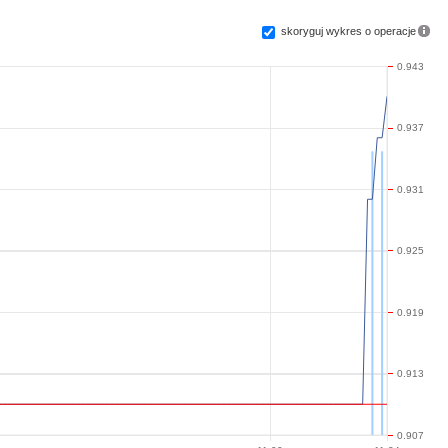
skoryguj wykres o operacje
0.943
0.937
0.931
0.925
0.919
0.913
0.907