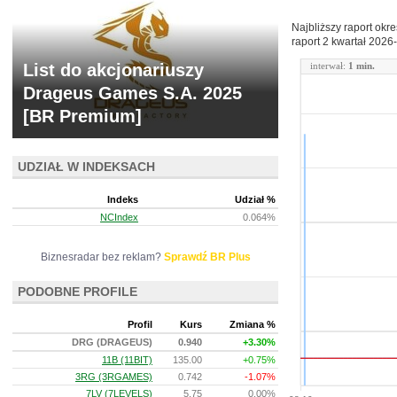
Najbliższy raport okr
raport 2 kwartał
2026-
List do akcjonariuszy
interwał:
1 min.
Drageus Games S.A. 2025
[BR Premium]
UDZIAŁ W INDEKSACH
Indeks
Udział %
NCIndex
0.064%
Biznesradar bez reklam?
Sprawdź BR Plus
PODOBNE PROFILE
Profil
Kurs
Zmiana %
DRG (DRAGEUS)
0.940
+3.30%
11B (11BIT)
135.00
+0.75%
3RG (3RGAMES)
0.742
-1.07%
7LV (7LEVELS)
5.75
0.00%