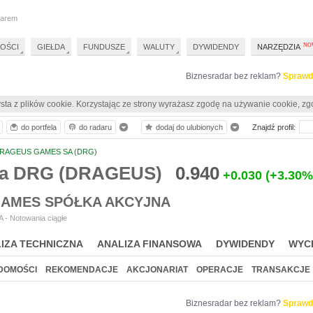
darem
OŚCI
GIEŁDA
FUNDUSZE
WALUTY
DYWIDENDY
NARZĘDZIA
Biznesradar bez reklam?
Sprawd
sta z plików cookie. Korzystając ze strony wyrażasz zgodę na używanie cookie, zg
do portfela
do radaru
dodaj do ulubionych
Znajdź profil:
RAGEUS GAMES SA (DRG)
ia DRG (DRAGEUS)
0.940
+0.030
(+3.30%
AMES SPÓŁKA AKCYJNA
 - Notowania ciągłe
IZA TECHNICZNA
ANALIZA FINANSOWA
DYWIDENDY
WYC
DOMOŚCI
REKOMENDACJE
AKCJONARIAT
OPERACJE
TRANSAKCJE
Biznesradar bez reklam?
Sprawd