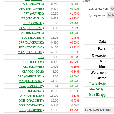
08:10
ALG (AIGAMES)
0.748
0.00%
ARG (ARTGAMES)
0.494
+0.41%
Zakres danych:
ART (ARTIFEX)
20.75
-1.43%
Typ wykresu:
l
ATJ (ATOMJELLY)
0.472
-9.23%
BBT (BOOMBIT)
5.60
+3.70%
BCS (BIGCHEESE)
4.60
-2.02%
BKD (BKDGAMES)
2.56
+3.23%
BLO (BLOOBER)
23.75
-1.45%
Data:
BRP (BLACKROSE)
0.376
-0.53%
BTC (BTCSTUDIO)
0.130
-9.72%
Kurs
:
CDR (CDPROJEKT)
248.50
-1.97%
Otwarcie:
CFG
1.590
-0.63%
Min:
CHP (CHERRY)
0.420
-15.32%
Max:
CIG (CIGAMES)
2.575
-0.19%
CLA (CONSOLE)
5.90
-0.84%
Wolumen:
CRB (CARBONSTU)
2.06
+3.00%
Obrót:
CRJ (CREEPYJAR)
544.00
+0.74%
Transakcje
:
CWA (CONSOLEW)
3.14
+0.64%
Min 52 tyg
:
DDI (DDISTANCE)
0.126
-11.27%
Max 52 tyg
:
DFH (DEFENCEH)
0.3190
-3.33%
DGE (DRAGOENT)
22.90
-0.43%
DGS (DEMGAMES)
0.340
0.00%
SPRAWOZDANIE
DPG (DARKPOINT)
13.80
-13.75%