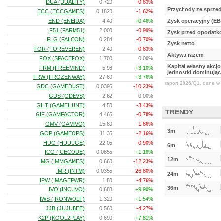
DUA (DUALITY)
0.720
-0.83%
Przychody ze sprze
ECC (ECCGAMES)
0.1820
-1.62%
END (ENEIDA)
4.40
+0.46%
Zysk operacyjny (EB
F51 (FARM51)
2.000
-0.99%
Zysk przed opodat
FLG (FALCON)
0.284
-0.70%
Zysk netto
FOR (FOREVEREN)
2.40
-0.83%
Aktywa razem
FOX (SPACEFOX)
1.700
0.00%
Kapitał własny akcj
FRM (FREEMIND)
5.98
+3.10%
jednostki dominując
FRW (FROZENWAY)
27.60
+3.76%
raport 2026/Q1, dane w 
GDC (GAMEDUST)
0.0395
-10.23%
GDS (GDEVS)
2.62
0.00%
GHT (GAMEHUNT)
4.50
-3.43%
TRENDY
GIF (GAMFACTOR)
4.465
-0.78%
GMV (GAMIVO)
15.80
-1.86%
3m
GOP (GAMEOPS)
11.35
-2.16%
HUG (HUUUGE)
22.05
-0.90%
6m
ICG (ICECODE)
0.0855
+1.18%
12m
IMG (IMMGAMES)
0.660
-12.23%
IMR (INTM)
0.0355
-26.80%
24m
IPW (IMAGEPWR)
1.80
-4.76%
36m
IVO (INCUVO)
0.688
+9.90%
IWS (IRONWOLF)
1.320
+1.54%
JJB (JUJUBEE)
0.560
-4.27%
K2P (KOOL2PLAY)
0.690
+7.81%