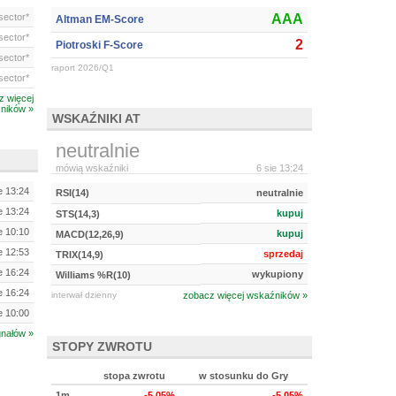
ector*
AAA
Altman EM-Score
ector*
2
Piotroski F-Score
ector*
raport 2026/Q1
ector*
z więcej
ników »
WSKAŹNIKI AT
neutralnie
mówią wskaźniki
6 sie 13:24
e 13:24
RSI(14)
neutralnie
e 13:24
kupuj
STS(14,3)
e 10:10
kupuj
MACD(12,26,9)
e 12:53
sprzedaj
TRIX(14,9)
e 16:24
wykupiony
Williams %R(10)
e 16:24
interwał dzienny
zobacz więcej wskaźników »
e 10:00
gnałów »
STOPY ZWROTU
stopa zwrotu
w stosunku do Gry
1m
-5.05%
-5.05%