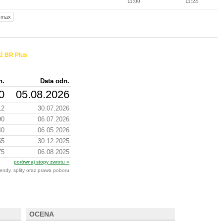
11:00
11:24
max
ź BR Plus
n.
Data odn.
0
05.08.2026
12
30.07.2026
90
06.07.2026
40
06.05.2026
55
30.12.2025
75
06.08.2025
porównaj stopy zwrotu »
endy, splity oraz prawa poboru
OCENA