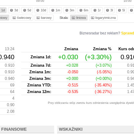
09:00
10:00
1d
3d
5d
10d
1m
3m
6m
1r
3l
5l
iniowy
świecowy
barowy
Skala:
liniowa
logarytmiczna
Biznesradar bez reklam?
Sprawd
13:24
Zmiana
Zmiana %
Kurs od
0.940
+0.030
(+3.30%)
0.91
Zmiana 1d:
0.910
Zmiana 7d:
+0.028
(+3.07%)
0.9
0.910
Zmiana 1m:
-0.050
(-5.05%)
0.9
0.940
Zmiana 3m:
+0.000
(+0.00%)
0.9
69
Zmiana YTD:
-0.515
(-35.40%)
1.4
64
Zmiana 12m:
-0.535
(-36.27%)
1.4
4
Przy obliczaniu stóp zwrotu kurs odniesienia uwzględnia dywid
0.90
2.08
 FINANSOWE
WSKAŹNIKI