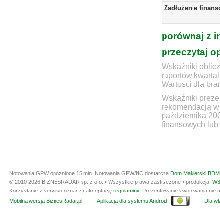
Zadłużenie finans
porównaj z i
przeczytaj o
Wskaźniki oblicz
raportów kwartal
Wartości dla bra
Wskaźniki prezen
rekomendacją w 
października 20
finansowych lub 
Notowania GPW opóźnione 15 min.
Notowania GPW/NC dostarcza
Dom Maklerski BDM 
© 2010-2026 BIZNESRADAR sp. z o.o. • Wszystkie prawa zastrzeżone • produkcja:
W3
Korzystanie z serwisu oznacza akceptację
regulaminu
. Prezentowanie kwotowania nie m
Mobilna wersja BiznesRadar.pl
Aplikacja dla systemu Android
Dla wła