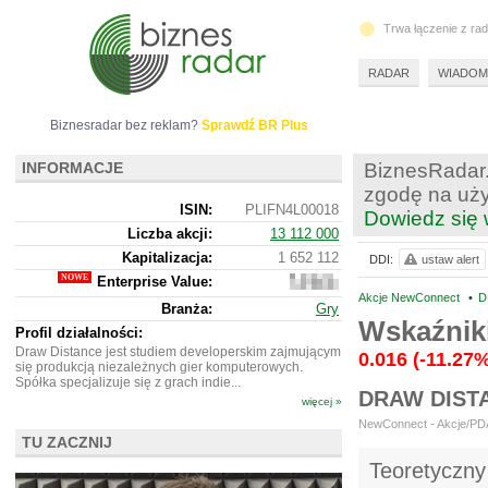
Trwa łączenie z ra
RADAR
WIADOM
Biznesradar bez reklam?
Sprawdź BR Plus
INFORMACJE
BiznesRadar.
zgodę na uży
ISIN:
PLIFN4L00018
Dowiedz się 
Liczba akcji:
13 112 000
Kapitalizacja:
1 652 112
DDI:
ustaw alert
Enterprise Value:
4
578 112
Akcje NewConnect
•
D
Branża:
Gry
Wskaźnik
Profil działalności:
Draw Distance jest studiem developerskim zajmującym
0.016
(-11.27
się produkcją niezależnych gier komputerowych.
Spółka specjalizuje się z grach indie...
DRAW DIST
więcej »
NewConnect - Akcje/PDA 
TU ZACZNIJ
Teoretyczny