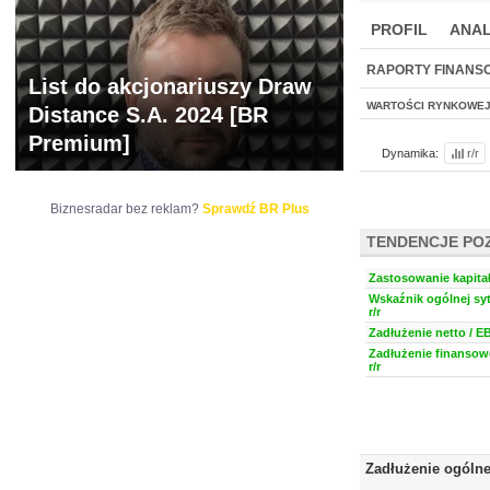
PROFIL
ANAL
NOWE
BR LAB
RAPORTY FINANS
List do akcjonariuszy Draw
WARTOŚCI RYNKOWE
Distance S.A. 2024 [BR
Premium]
Dynamika:
r/r
Biznesradar bez reklam?
Sprawdź BR Plus
TENDENCJE PO
Zastosowanie kapitał
Wskaźnik ogólnej syt
r/r
Zadłużenie netto / E
Zadłużenie finansow
r/r
Zadłużenie ogóln