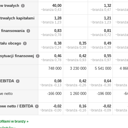
w trwałych
40,00
1,32
~branża
0,43
~branża
0,47
~branż
trwałych kapitałami
1,28
1,21
~branża
1,23
~branża
1,23
~branż
y finansowania
0,83
0,81
~branża
0,78
~branża
0,72
~branż
itału obcego
0,38
0,35
0,49
~branża
0,24
~branża
0,38
~branża
0,39
~branż
sytuacji finansowej
0,46
0,42
0,55
~branża
0,78
~branża
0,93
~branża
0,97
~branż
748 000
3 230 000
5 541 000
4 86
/ EBITDA
0,08
0,42
0,64
~branża
-0,13
~branża
-0,26
~branża
-0,30
~branża
we netto
-166 000
1 260 000
-196 000
-6
owe netto / EBITDA
-0,02
0,16
-0,02
~branża
-0,00
~branża
-0,16
~branża
-0,09
~branża
ofilami w branży »