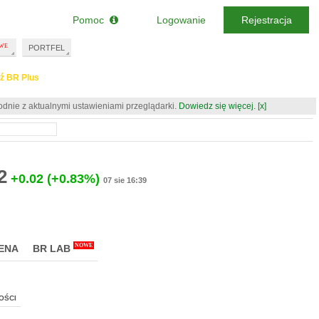
Pomoc
Logowanie
Rejestracja
PORTFEL
ź BR Plus
odnie z aktualnymi ustawieniami przeglądarki.
Dowiedz się więcej.
[x]
2
+0.02
(+0.83%)
07 sie 16:39
NOWE
ENA
BR LAB
OŚCI