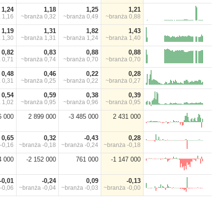
1,24
1,18
1,25
1,21
a
1,16
~branża
0,32
~branża
0,49
~branża
0,88
1,19
1,31
1,82
1,43
a
1,30
~branża
1,31
~branża
1,24
~branża
1,40
0,82
0,83
0,88
0,88
a
0,71
~branża
0,74
~branża
0,70
~branża
0,70
0,48
0,46
0,22
0,28
a
0,31
~branża
0,25
~branża
0,22
~branża
0,27
0,54
0,59
0,38
0,39
a
1,02
~branża
0,95
~branża
0,96
~branża
0,95
6 000
2 899 000
-3 485 000
2 431 000
0,65
0,32
-0,43
0,28
-0,16
~branża
-0,18
~branża
-0,24
~branża
-0,18
4 000
-2 152 000
761 000
-1 147 000
-0,01
-0,24
0,09
-0,13
-0,06
~branża
-0,04
~branża
-0,03
~branża
-0,00