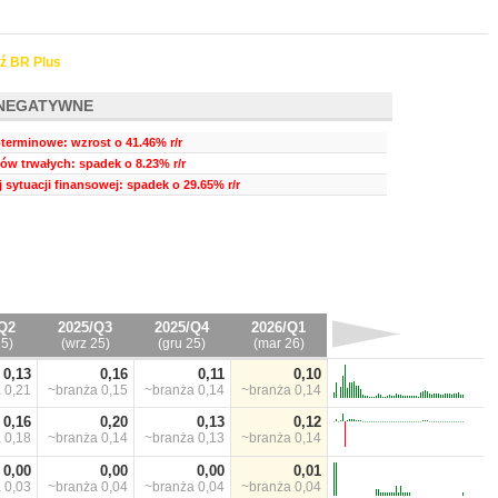
ź BR Plus
NEGATYWNE
terminowe: wzrost o 41.46% r/r
ów trwałych: spadek o 8.23% r/r
 sytuacji finansowej: spadek o 29.65% r/r
Q2
2025/Q3
2025/Q4
2026/Q1
25)
(wrz 25)
(gru 25)
(mar 26)
0,13
0,16
0,11
0,10
a
0,21
~branża
0,15
~branża
0,14
~branża
0,14
0,16
0,20
0,13
0,12
a
0,18
~branża
0,14
~branża
0,13
~branża
0,14
0,00
0,00
0,00
0,01
a
0,03
~branża
0,04
~branża
0,04
~branża
0,04