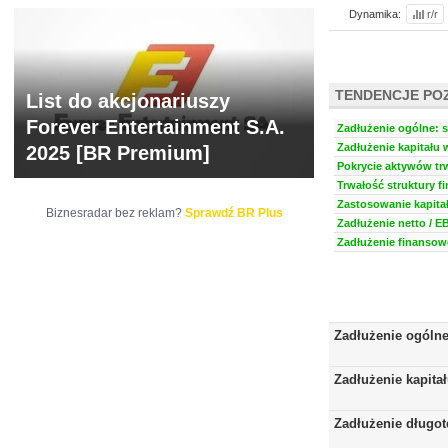
Dynamika:
r/r
TENDENCJE PO
List do akcjonariuszy
Forever Entertainment S.A.
Zadłużenie ogólne: s
Zadłużenie kapitału 
2025 [BR Premium]
Pokrycie aktywów trw
Trwałość struktury f
Zastosowanie kapitał
Biznesradar bez reklam?
Sprawdź BR Plus
Zadłużenie netto / E
Zadłużenie finansowe
Zadłużenie ogóln
Zadłużenie kapita
Zadłużenie długo