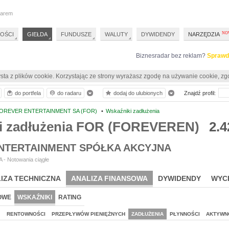
darem
OŚCI
GIEŁDA
FUNDUSZE
WALUTY
DYWIDENDY
NARZĘDZIA
Biznesradar bez reklam?
Sprawd
sta z plików cookie. Korzystając ze strony wyrażasz zgodę na używanie cookie, zg
do portfela
do radaru
dodaj do ulubionych
Znajdź profil:
OREVER ENTERTAINMENT SA (FOR)
•
Wskaźniki zadłużenia
i zadłużenia FOR (FOREVEREN)
2.4
NTERTAINMENT SPÓŁKA AKCYJNA
 - Notowania ciągłe
IZA TECHNICZNA
ANALIZA FINANSOWA
DYWIDENDY
WYC
OWE
WSKAŹNIKI
RATING
J
RENTOWNOŚCI
PRZEPŁYWÓW PIENIĘŻNYCH
ZADŁUŻENIA
PŁYNNOŚCI
AKTYWN