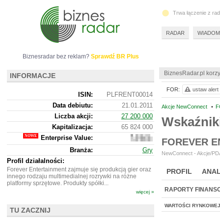
Trwa łączenie z ra
RADAR
WIADOM
Biznesradar bez reklam?
Sprawdź BR Plus
BiznesRadar.pl korzy
INFORMACJE
FOR:
ustaw alert
ISIN:
PLFRENT00014
Data debiutu:
21.01.2011
Akcje NewConnect
•
F
Liczba akcji:
27 200 000
Wskaźnik
Kapitalizacja:
65 824 000
Enterprise Value:
64
FOREVER E
677
Branża:
Gry
000
NewConnect - Akcje/PDA
Profil działalności:
Forever Entertainment zajmuje się produkcją gier oraz
PROFIL
ANAL
innego rodzaju multimedialnej rozrywki na różne
platformy sprzętowe. Produkty spółki...
RAPORTY FINANS
więcej »
WARTOŚCI RYNKOWE
TU ZACZNIJ