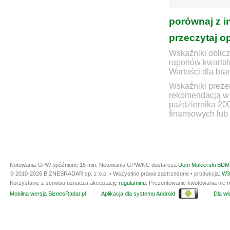
porównaj z i
przeczytaj o
Wskaźniki oblicz
raportów kwartal
Wartości dla bra
Wskaźniki prezen
rekomendacją w 
października 20
finansowych lub 
Notowania GPW opóźnione 15 min.
Notowania GPW/NC dostarcza
Dom Maklerski BDM 
© 2010-2026 BIZNESRADAR sp. z o.o. • Wszystkie prawa zastrzeżone • produkcja:
W3
Korzystanie z serwisu oznacza akceptację
regulaminu
. Prezentowanie kwotowania nie m
Mobilna wersja BiznesRadar.pl
Aplikacja dla systemu Android
Dla wła