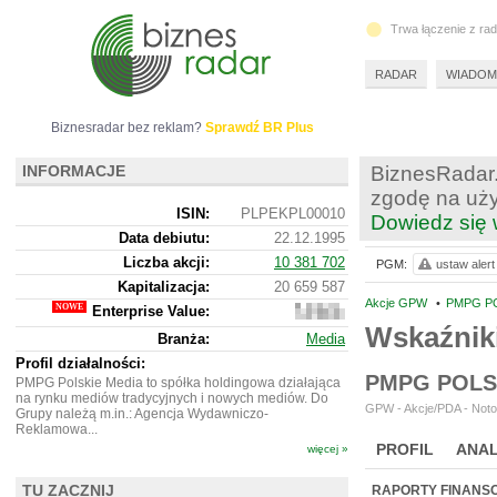
Trwa łączenie z ra
RADAR
WIADOM
Biznesradar bez reklam?
Sprawdź BR Plus
INFORMACJE
BiznesRadar.
zgodę na uży
ISIN:
PLPEKPL00010
Dowiedz się 
Data debiutu:
22.12.1995
Liczba akcji:
10 381 702
PGM:
ustaw alert
Kapitalizacja:
20 659 587
Akcje GPW
•
PMPG PO
Enterprise Value:
17
165
Wskaźnik
Branża:
Media
587
Profil działalności:
PMPG POLS
PMPG Polskie Media to spółka holdingowa działająca
na rynku mediów tradycyjnych i nowych mediów. Do
GPW - Akcje/PDA - Noto
Grupy należą m.in.: Agencja Wydawniczo-
Reklamowa...
PROFIL
ANAL
więcej »
NOWE
BR LAB
TU ZACZNIJ
RAPORTY FINANS