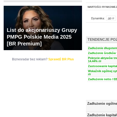
WARTOŚCI RYNKOWE
Dynamika:
r/r
List do akcjonariuszy Grupy
PMPG Polskie Media 2025
TENDENCJE PO
[BR Premium]
Zadłużenie długoter
Zadłużenie środków t
Pokrycie aktywów trw
Biznesradar bez reklam?
Sprawdź BR Plus
14.44% r/r
Zastosowanie kapitał
Wskaźnik ogólnej syt
r/r
Zadłużenie netto / E
Zadłużenie ogóln
Zadłużenie kapita