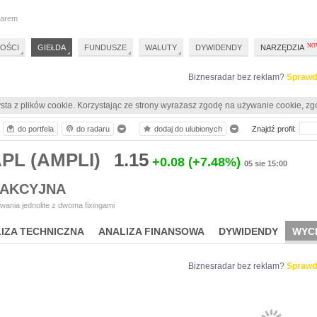
darem
OŚCI
GIEŁDA
FUNDUSZE
WALUTY
DYWIDENDY
NARZĘDZIA
Biznesradar bez reklam?
Sprawd
sta z plików cookie. Korzystając ze strony wyrażasz zgodę na używanie cookie, zg
do portfela
do radaru
dodaj do ulubionych
Znajdź profil:
PL (AMPLI)
1.15
+0.08
(+7.48%)
05 sie 15:00
 AKCYJNA
ania jednolite z dwoma fixingami
IZA TECHNICZNA
ANALIZA FINANSOWA
DYWIDENDY
WYC
Biznesradar bez reklam?
Sprawd