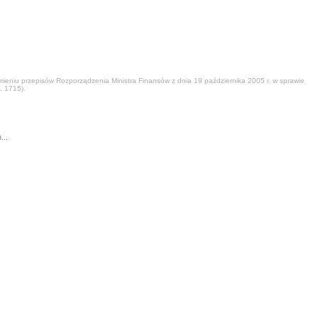
eniu przepisów Rozporządzenia Ministra Finansów z dnia 19 października 2005 r. w sprawie
. 1715).
...