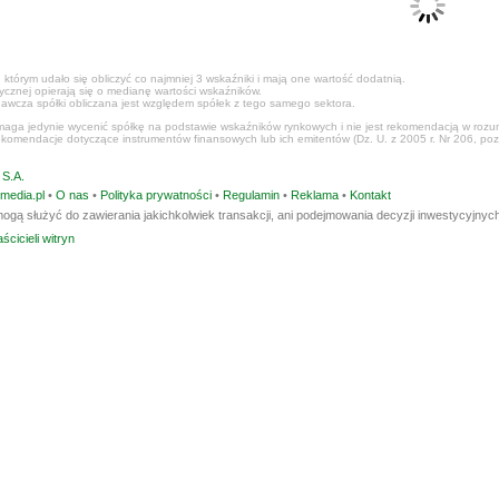
 którym udało się obliczyć co najmniej 3 wskaźniki i mają one wartość dodatnią.
tycznej opierają się o medianę wartości wskaźników.
awcza spółki obliczana jest względem spółek z tego samego sektora.
ga jedynie wycenić spółkę na podstawie wskaźników rynkowych i nie jest rekomendacją w rozumi
ekomendacje dotyczące instrumentów finansowych lub ich emitentów (Dz. U. z 2005 r. Nr 206, poz
S.A.
media.pl
•
O nas
•
Polityka prywatności
•
Regulamin
•
Reklama
•
Kontakt
ogą służyć do zawierania jakichkolwiek transakcji, ani podejmowania decyzji inwestycyjnych
ścicieli witryn