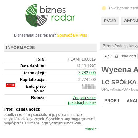
Trwa łączenie z ra
RADAR
WIADOM
Biznesradar bez reklam?
Sprawdź BR Plus
BiznesRadar.pl korzy
INFORMACJE
APL:
ustaw alert
ISIN:
PLAMPLI00019
Data debiutu:
14.10.1997
Wycena A
Liczba akcji:
3 282 000
Kapitalizacja:
3 774 300
LC SPÓŁKA
Enterprise
2
GPW - Akcje/PDA - Notow
Value:
998
300
Branża:
Zaopatrzenie
PROFIL
ANAL
przedsiębiorstw
Profil działalności:
Spółka jest firmą specjalizującą się w imporcie
artykułów elektrycznych. Wysokie stany magazynowe i
współpraca z firmami logistycznymi umożliwia...
więcej »