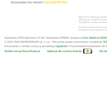
Biznesradar bez reklam?
Sprawdź BR Plus
Wycenie podlegają spółki,
Obliczenia wartości teore
Domyślnie analiza porówn
Analiza porównawcza poma
informacji stanowiących r
Notowania GPW opóźnione 15 min.
Notowania GPW/NC dostarcza
Dom Maklerski BDM 
© 2010-2026 BIZNESRADAR sp. z o.o. • Wszystkie prawa zastrzeżone • produkcja:
W3
Korzystanie z serwisu oznacza akceptację
regulaminu
. Prezentowanie kwotowania nie m
Mobilna wersja BiznesRadar.pl
Aplikacja dla systemu Android
Dla wła