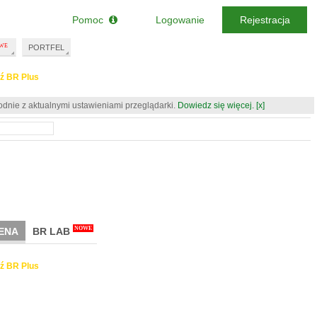
Pomoc
Logowanie
Rejestracja
PORTFEL
ź BR Plus
odnie z aktualnymi ustawieniami przeglądarki.
Dowiedz się więcej.
[x]
NOWE
ENA
BR LAB
ź BR Plus