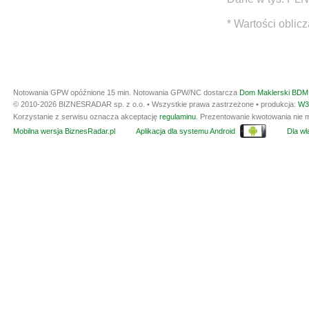
* Wartości oblic
Notowania GPW opóźnione 15 min.
Notowania GPW/NC dostarcza
Dom Maklerski BDM 
© 2010-2026 BIZNESRADAR sp. z o.o. • Wszystkie prawa zastrzeżone • produkcja:
W3
Korzystanie z serwisu oznacza akceptację
regulaminu
. Prezentowanie kwotowania nie m
Mobilna wersja BiznesRadar.pl
Aplikacja dla systemu Android
Dla wła