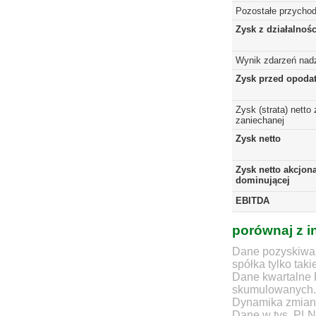
Pozostałe przychod
Zysk z działalnoś
Wynik zdarzeń nad
Zysk przed opoda
Zysk (strata) netto 
zaniechanej
Zysk netto
Zysk netto akcjona
dominującej
EBITDA
porównaj z i
Dane pozyskiwan
spółka tylko taki
Dane kwartalne 
skumulowanych.
Dynamika zmian d
Dane w tys. PLN