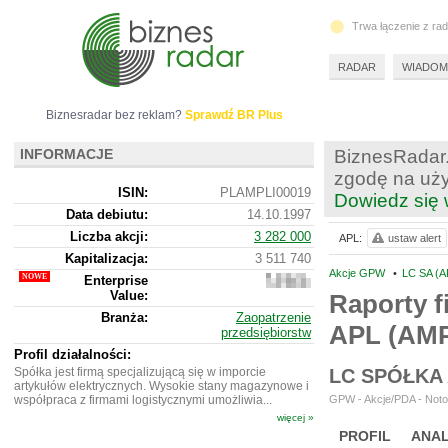
Trwa łączenie z ra
RADAR
WIADOM
Biznesradar bez reklam?
Sprawdź BR Plus
INFORMACJE
BiznesRadar.
zgodę na uży
ISIN:
PLAMPLI00019
Dowiedz się 
Data debiutu:
14.10.1997
Liczba akcji:
3 282 000
APL:
ustaw alert
Kapitalizacja:
3 511 740
Akcje GPW
•
LC SA (A
Enterprise
2
Value:
735
Raporty f
740
Branża:
Zaopatrzenie
APL (AMP
przedsiębiorstw
Profil działalności:
Spółka jest firmą specjalizującą się w imporcie
LC SPÓŁKA
artykułów elektrycznych. Wysokie stany magazynowe i
współpraca z firmami logistycznymi umożliwia...
GPW - Akcje/PDA - Notow
więcej »
PROFIL
ANAL