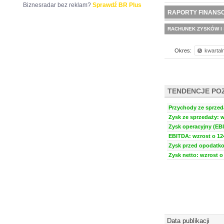
Biznesradar bez reklam?
Sprawdź BR Plus
NOWE
BR LAB
RAPORTY FINANS
RACHUNEK ZYSKÓW I 
Okres:
kwartal
TENDENCJE PO
Przychody ze sprzeda
Zysk ze sprzedaży: w
Zysk operacyjny (EBI
EBITDA: wzrost o 124
Zysk przed opodatko
Zysk netto: wzrost o 
Data publikacji