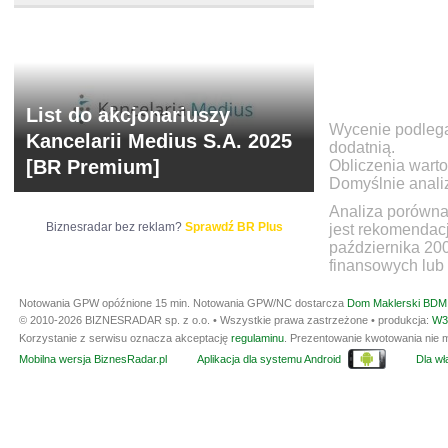
List do akcjonariuszy
Wycenie podlegaj
Kancelarii Medius S.A. 2025
dodatnią.
[BR Premium]
Obliczenia warto
Domyślnie anali
Analiza porówna
Biznesradar bez reklam?
Sprawdź BR Plus
jest rekomendac
października 20
finansowych lub 
Notowania GPW opóźnione 15 min.
Notowania GPW/NC dostarcza
Dom Maklerski BDM 
© 2010-2026 BIZNESRADAR sp. z o.o. • Wszystkie prawa zastrzeżone • produkcja:
W3
Korzystanie z serwisu oznacza akceptację
regulaminu
. Prezentowanie kwotowania nie m
Mobilna wersja BiznesRadar.pl
Aplikacja dla systemu Android
Dla wła