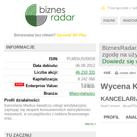
Trwa łączenie z ra
RADAR
WIADOM
Biznesradar bez reklam?
Sprawdź BR Plus
INFORMACJE
BiznesRadar.
zgodę na uży
ISIN:
PLMDIUS00018
Dowiedz się 
Data debiutu:
06.08.2012
Liczba akcji:
46 210 331
KME:
ustaw alert
Kapitalizacja:
9 242 066
Wycena 
Enterprise Value:
6
819
Branża:
Wierzytelności
066
KANCELARI
Profil działalności:
Kancelaria Medius świadczy usługi windykacyjne,
NewConnect - Akcje/PDA
zajmując się skupem konsumenckich wierzytelności
masowych, w szczególności z sektora finansowego
PROFIL
ANAL
oraz...
więcej »
NOWE
BR LAB
TU ZACZNIJ