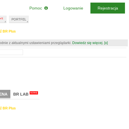
Pomoc
Logowanie
Rejestracja
PORTFEL
ź BR Plus
odnie z aktualnymi ustawieniami przeglądarki.
Dowiedz się więcej.
[x]
NOWE
ENA
BR LAB
ź BR Plus