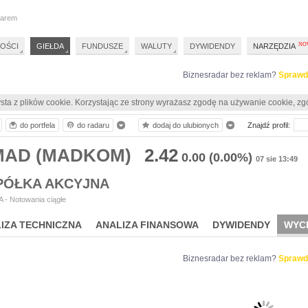
darem
OŚCI
GIEŁDA
FUNDUSZE
WALUTY
DYWIDENDY
NARZĘDZIA
Biznesradar bez reklam?
Sprawd
sta z plików cookie. Korzystając ze strony wyrażasz zgodę na używanie cookie, zg
do portfela
do radaru
dodaj do ulubionych
Znajdź profil:
MAD (MADKOM)
2.42
0.00
(0.00%)
07 sie 13:49
PÓŁKA AKCYJNA
 - Notowania ciągłe
IZA TECHNICZNA
ANALIZA FINANSOWA
DYWIDENDY
WYC
Biznesradar bez reklam?
Sprawd