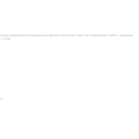
eniu przepisów Rozporządzenia Ministra Finansów z dnia 19 października 2005 r. w sprawie
. 1715).
...