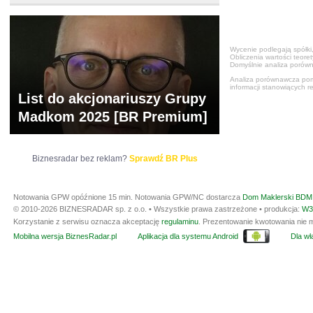
Wycenie podlegają spółki,
Obliczenia wartości teore
Domyślnie analiza porówn
Analiza porównawcza poma
informacji stanowiących r
List do akcjonariuszy Grupy
Madkom 2025 [BR Premium]
Biznesradar bez reklam?
Sprawdź BR Plus
Notowania GPW opóźnione 15 min.
Notowania GPW/NC dostarcza
Dom Maklerski BDM 
© 2010-2026 BIZNESRADAR sp. z o.o. • Wszystkie prawa zastrzeżone • produkcja:
W3
Korzystanie z serwisu oznacza akceptację
regulaminu
. Prezentowanie kwotowania nie m
Mobilna wersja BiznesRadar.pl
Aplikacja dla systemu Android
Dla wła