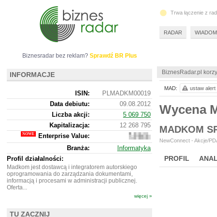
Trwa łączenie z ra
RADAR
WIADOM
Biznesradar bez reklam?
Sprawdź BR Plus
BiznesRadar.pl korzy
INFORMACJE
MAD:
ustaw alert
ISIN:
PLMADKM00019
Data debiutu:
09.08.2012
Wycena 
Liczba akcji:
5 069 750
Kapitalizacja:
12 268 795
MADKOM S
Enterprise Value:
9
NewConnect - Akcje/PDA
603
Branża:
Informatyka
795
PROFIL
ANAL
Profil działalności:
Madkom jest dostawcą i integratorem autorskiego
oprogramowania do zarządzania dokumentami,
informacją i procesami w administracji publicznej.
Oferta...
więcej »
TU ZACZNIJ