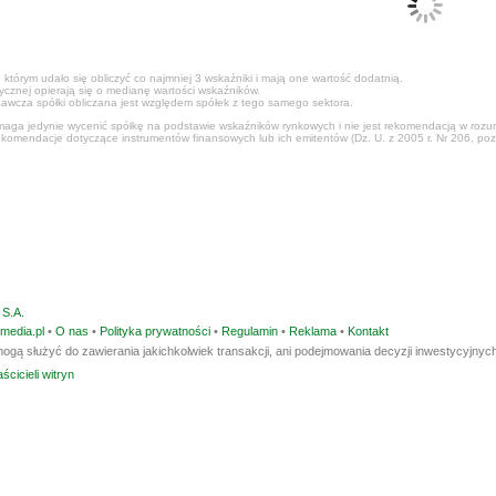
 którym udało się obliczyć co najmniej 3 wskaźniki i mają one wartość dodatnią.
tycznej opierają się o medianę wartości wskaźników.
awcza spółki obliczana jest względem spółek z tego samego sektora.
ga jedynie wycenić spółkę na podstawie wskaźników rynkowych i nie jest rekomendacją w rozumi
ekomendacje dotyczące instrumentów finansowych lub ich emitentów (Dz. U. z 2005 r. Nr 206, poz
S.A.
media.pl
•
O nas
•
Polityka prywatności
•
Regulamin
•
Reklama
•
Kontakt
ogą służyć do zawierania jakichkolwiek transakcji, ani podejmowania decyzji inwestycyjnych
ścicieli witryn