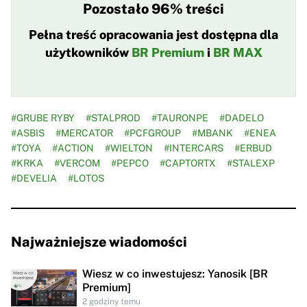
Pozostało 96% treści
Pełna treść opracowania jest dostępna dla
użytkowników
BR Premium
i
BR MAX
#GRUBE RYBY
#STALPROD
#TAURONPE
#DADELO
#ASBIS
#MERCATOR
#PCFGROUP
#MBANK
#ENEA
#TOYA
#ACTION
#WIELTON
#INTERCARS
#ERBUD
#KRKA
#VERCOM
#PEPCO
#CAPTORTX
#STALEXP
#DEVELIA
#LOTOS
Najważniejsze wiadomości
Wiesz w co inwestujesz: Yanosik [BR
Premium]
2 godziny temu