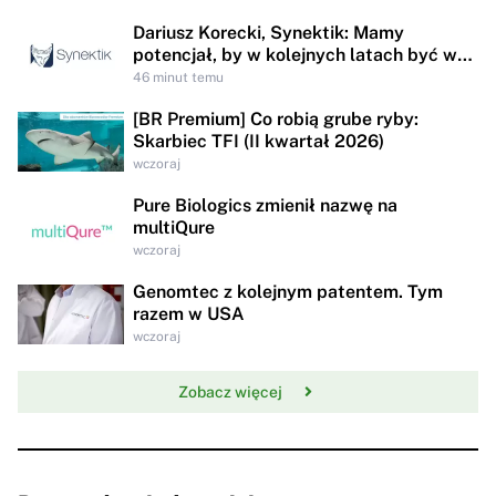
Dariusz Korecki, Synektik: Mamy
potencjał, by w kolejnych latach być w
awangardzie rewolucji technologicznej
46 minut temu
opieki zdrowotnej
[BR Premium] Co robią grube ryby:
Skarbiec TFI (II kwartał 2026)
wczoraj
Pure Biologics zmienił nazwę na
multiQure
wczoraj
Genomtec z kolejnym patentem. Tym
razem w USA
wczoraj
Zobacz więcej