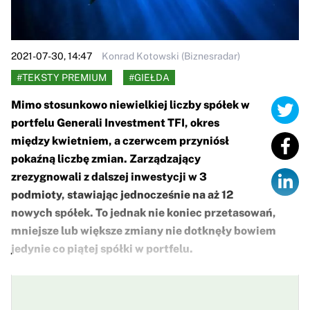
2021-07-30, 14:47
Konrad Kotowski (Biznesradar)
#TEKSTY PREMIUM
#GIEŁDA
Mimo stosunkowo niewielkiej liczby spółek w
portfelu Generali Investment TFI, okres
między kwietniem, a czerwcem przyniósł
pokaźną liczbę zmian. Zarządzający
zrezygnowali z dalszej inwestycji w 3
podmioty, stawiając jednocześnie na aż 12
nowych spółek. To jednak nie koniec przetasowań,
mniejsze lub większe zmiany nie dotknęły bowiem
jedynie co piątej spółki w portfelu.