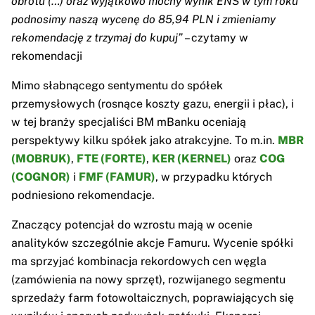
obrotu (…) oraz wyjątkowo mocny wynik ENS w tym roku
podnosimy naszą wycenę do 85,94 PLN i zmieniamy
rekomendację z trzymaj do kupuj”
– czytamy w
rekomendacji
Mimo słabnącego sentymentu do spółek
przemysłowych (rosnące koszty gazu, energii i płac), i
w tej branży specjaliści BM mBanku oceniają
perspektywy kilku spółek jako atrakcyjne. To m.in.
MBR
(MOBRUK)
,
FTE (FORTE)
,
KER (KERNEL)
oraz
COG
(COGNOR)
i
FMF (FAMUR)
, w przypadku których
podniesiono rekomendacje.
Znaczący potencjał do wzrostu mają w ocenie
analityków szczególnie akcje Famuru. Wycenie spółki
ma sprzyjać kombinacja rekordowych cen węgla
(zamówienia na nowy sprzęt), rozwijanego segmentu
sprzedaży farm fotowoltaicznych, poprawiających się