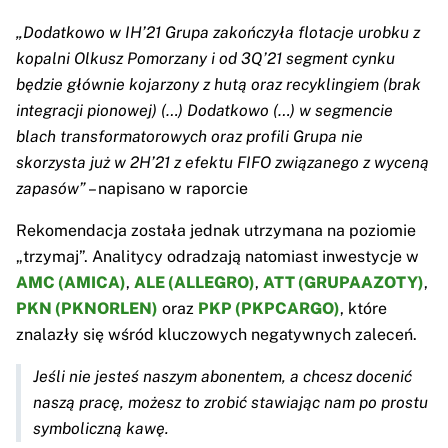
„Dodatkowo w IH’21 Grupa zakończyła flotacje urobku z
kopalni Olkusz Pomorzany i od 3Q’21 segment cynku
będzie głównie kojarzony z hutą oraz recyklingiem (brak
integracji pionowej) (…) Dodatkowo (…) w segmencie
blach transformatorowych oraz profili Grupa nie
skorzysta już w 2H’21 z efektu FIFO związanego z wyceną
zapasów”
– napisano w raporcie
Rekomendacja została jednak utrzymana na poziomie
„trzymaj”. Analitycy odradzają natomiast inwestycje w
AMC (AMICA)
,
ALE (ALLEGRO)
,
ATT (GRUPAAZOTY)
,
PKN (PKNORLEN)
oraz
PKP (PKPCARGO)
, które
znalazły się wśród kluczowych negatywnych zaleceń.
Jeśli nie jesteś naszym abonentem, a chcesz docenić
naszą pracę, możesz to zrobić stawiając nam po prostu
symboliczną kawę.