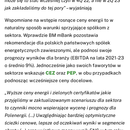
może się to stać wcześniej czyli w 4Q’22, a nie w 2Q’23
jak zakładaliśmy do tej pory”
– wyjaśniają
Wspomniane na wstępie rosnące ceny energii to w
naturalny sposób warunki sprzyjające spółkom z
sektora. Wprawdzie BM mBank pozostawia
rekomendacje dla polskich państwowych spółek
energetycznych zawieszonymi, ale podnosi swoje
prognozy wyników dla branży (EBITDA na lata 2021-23
o średnio 9%). Jednocześnie jako swoich faworytów w
sektorze wskazuje
CEZ
oraz
PEP
, w obu przypadkach
podnosząc wcześniejsze ceny docelowe.
„Wyższe ceny energii i zielonych certyfikatów jakie
przyjęliśmy w zaktualizowanym scenariuszu dla sektora
to czynniki mocno wspierające wycenę i prognozy dla
Polenergii. (…) Uwzględniając bardziej optymistyczne
ścieżki cenowe, lepsze od oczekiwań wyniki w segmencie