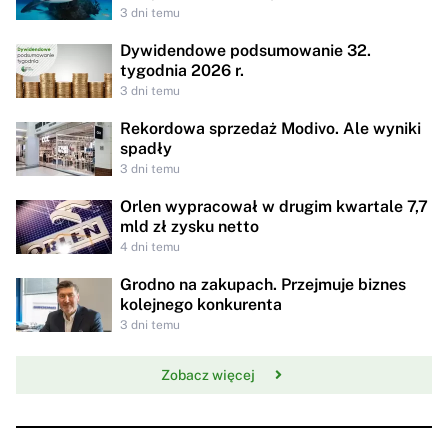
3 dni temu
Dywidendowe podsumowanie 32.
tygodnia 2026 r.
3 dni temu
Rekordowa sprzedaż Modivo. Ale wyniki
spadły
3 dni temu
Orlen wypracował w drugim kwartale 7,7
mld zł zysku netto
4 dni temu
Grodno na zakupach. Przejmuje biznes
kolejnego konkurenta
3 dni temu
Zobacz więcej