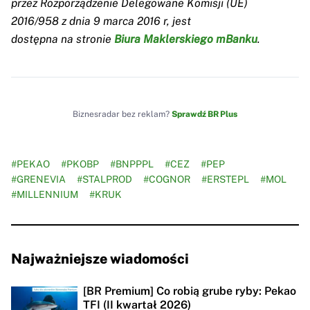
przez Rozporządzenie Delegowane Komisji (UE)
2016/958 z dnia 9 marca 2016 r, jest
dostępna na stronie
Biura Maklerskiego mBanku
.
Biznesradar bez reklam?
Sprawdź BR Plus
#PEKAO
#PKOBP
#BNPPPL
#CEZ
#PEP
#GRENEVIA
#STALPROD
#COGNOR
#ERSTEPL
#MOL
#MILLENNIUM
#KRUK
Najważniejsze wiadomości
[BR Premium] Co robią grube ryby: Pekao
TFI (II kwartał 2026)