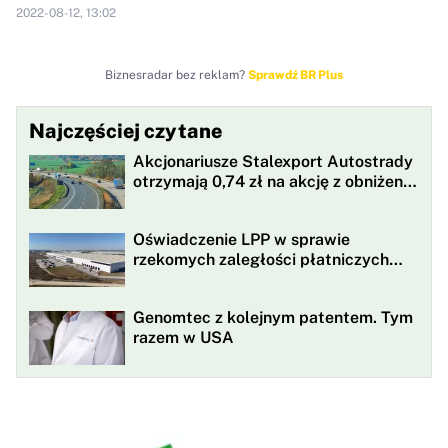
2022-08-12, 13:02
Biznesradar bez reklam?
Sprawdź BR Plus
Najczęściej czytane
Akcjonariusze Stalexport Autostrady
otrzymają 0,74 zł na akcję z obniżenia
kapitału
Oświadczenie LPP w sprawie
rzekomych zaległości płatniczych
LPP wobec fabryk w Bangladeszu
Genomtec z kolejnym patentem. Tym
razem w USA