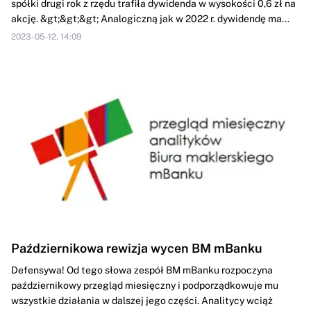
spółki drugi rok z rzędu trafiła dywidenda w wysokości 0,6 zł na
akcję. &gt;&gt;&gt; Analogiczną jak w 2022 r. dywidendę ma...
2023-05-12, 14:09
Październikowa rewizja wycen BM mBanku
Defensywa! Od tego słowa zespół BM mBanku rozpoczyna
październikowy przegląd miesięczny i podporządkowuje mu
wszystkie działania w dalszej jego części. Analitycy wciąż