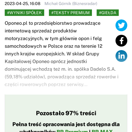
2023-04-25, 16:08
Michał Górnik (Biznesradar)
#WYNIKI SPÓŁEK
#TEKSTY PREMIUM
#GIEŁDA
Oponeo.pl to przedsiębiorstwo prowadzące
internetową sprzedaż produktów
motoryzacyjnych, w tym głównie opon i felg
samochodowych w Polsce oraz na terenie 12
innych krajów europejskich. W skład Grupy
Kapitałowej Oponeo oprócz jednostki
dominującej wchodzą też m. in. spółka Dadelo S.A.
(59,18% udziałów), prowadząca sprzedaż rowerów i
części rowerowych poprzez serwisy...
Pozostało 97% treści
Pełna treść opracowania jest dostępna dla
użytkowników
BR Premium
i
BR MAX