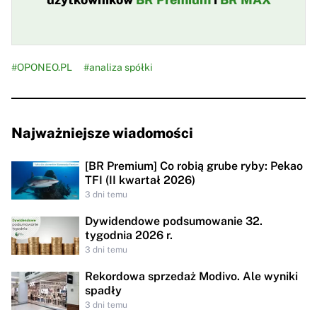
#OPONEO.PL
#analiza spółki
Najważniejsze wiadomości
[BR Premium] Co robią grube ryby: Pekao
TFI (II kwartał 2026)
3 dni temu
Dywidendowe podsumowanie 32.
tygodnia 2026 r.
3 dni temu
Rekordowa sprzedaż Modivo. Ale wyniki
spadły
3 dni temu