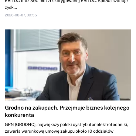
EBITDA oraz 390 mln zł skorygowanej EBITDA. Spółka szacuje
zysk...
2026-08-07, 09:55
Grodno na zakupach. Przejmuje biznes kolejnego
konkurenta
GRN (GRODNO), największy polski dystrybutor elektrotechniki,
zawarła warunkową umowę zakupu około 10 oddziałów