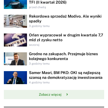
TFI (II kwartał 2026)
przed chwilą
Rekordowa sprzedaż Modivo. Ale wyniki
spadły
3 godziny temu
Orlen wypracował w drugim kwartale 7,7
mld zł zysku netto
wczoraj
Grodno na zakupach. Przejmuje biznes
kolejnego konkurenta
3 godziny temu
Samer Masri, BM PKO: OKI są najlepszą
szansą na demokratyzację inwestowania
4 godziny temu
Zobacz więcej