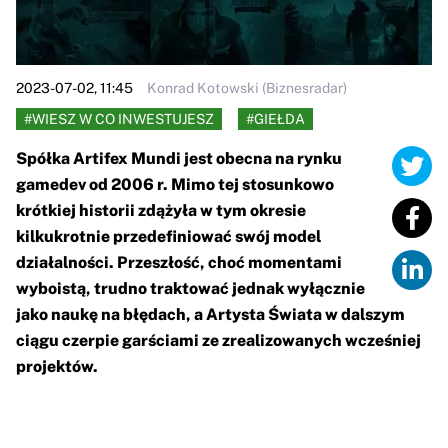
2023-07-02, 11:45
Konrad Kotowski (Biznesradar)
#WIESZ W CO INWESTUJESZ
#GIEŁDA
Spółka Artifex Mundi jest obecna na rynku
gamedev od 2006 r. Mimo tej stosunkowo
krótkiej historii zdążyła w tym okresie
kilkukrotnie przedefiniować swój model
działalności. Przeszłość, choć momentami
wyboistą, trudno traktować jednak wyłącznie
jako naukę na błędach, a Artysta Świata w dalszym
ciągu czerpie garściami ze zrealizowanych wcześniej
projektów.