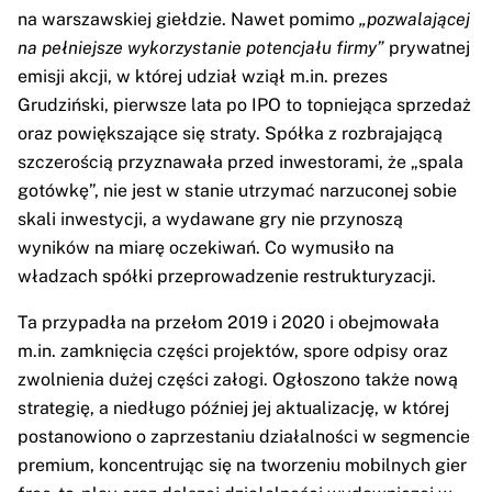
na warszawskiej giełdzie. Nawet pomimo
„pozwalającej
na pełniejsze wykorzystanie potencjału firmy”
prywatnej
emisji akcji, w której udział wziął m.in. prezes
Grudziński, pierwsze lata po IPO to topniejąca sprzedaż
oraz powiększające się straty. Spółka z rozbrajającą
szczerością przyznawała przed inwestorami, że „spala
gotówkę”, nie jest w stanie utrzymać narzuconej sobie
skali inwestycji, a wydawane gry nie przynoszą
wyników na miarę oczekiwań. Co wymusiło na
władzach spółki przeprowadzenie restrukturyzacji.
Ta przypadła na przełom 2019 i 2020 i obejmowała
m.in. zamknięcia części projektów, spore odpisy oraz
zwolnienia dużej części załogi. Ogłoszono także nową
strategię, a niedługo później jej aktualizację, w której
postanowiono o zaprzestaniu działalności w segmencie
premium, koncentrując się na tworzeniu mobilnych gier