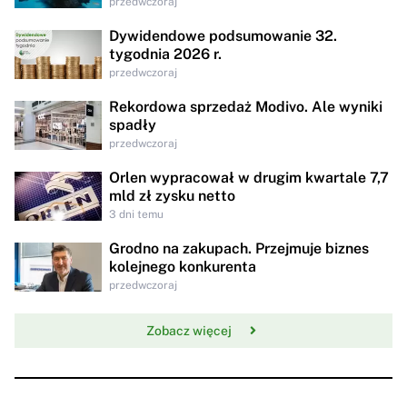
przedwczoraj
Dywidendowe podsumowanie 32.
tygodnia 2026 r.
przedwczoraj
Rekordowa sprzedaż Modivo. Ale wyniki
spadły
przedwczoraj
Orlen wypracował w drugim kwartale 7,7
mld zł zysku netto
3 dni temu
Grodno na zakupach. Przejmuje biznes
kolejnego konkurenta
przedwczoraj
Zobacz więcej