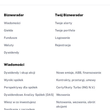
Biznesradar
Twój Biznesradar
Wiadomości
Twoje alerty
Giełda
Twoje portfele
Fundusze
Logowanie
Waluty
Rejestracja
Dywidendy
Wiadomości
Dywidendy i skup akcji
Nowe emisje, ABB, finansowanie
Wyniki spółek
Kontrakty, przetargi, umowy
Perspektywy dla spółek
Certyfikaty Turbo (ING N.V.)
Dywidendowe Analizy Spółek [DAS]
Wezwania
Wiesz w co inwestujesz
Notowania, wezwania, obrót
akcjami
Spotkanie z zarządem