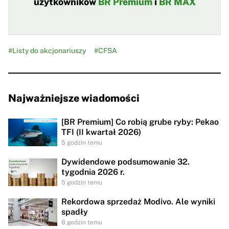
użytkowników
BR Premium
i
BR MAX
#Listy do akcjonariuszy
#CFSA
Najważniejsze wiadomości
[BR Premium] Co robią grube ryby: Pekao
TFI (II kwartał 2026)
5 godzin temu
Dywidendowe podsumowanie 32.
tygodnia 2026 r.
5 godzin temu
Rekordowa sprzedaż Modivo. Ale wyniki
spadły
8 godzin temu