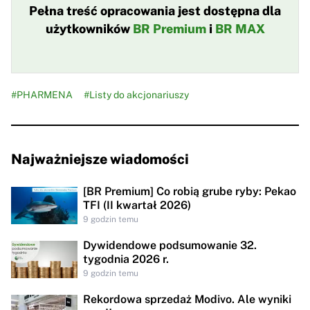
Pełna treść opracowania jest dostępna dla
użytkowników
BR Premium
i
BR MAX
#PHARMENA
#Listy do akcjonariuszy
Najważniejsze wiadomości
[BR Premium] Co robią grube ryby: Pekao
TFI (II kwartał 2026)
9 godzin temu
Dywidendowe podsumowanie 32.
tygodnia 2026 r.
9 godzin temu
Rekordowa sprzedaż Modivo. Ale wyniki