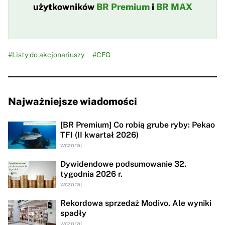
użytkowników
BR Premium
i
BR MAX
#Listy do akcjonariuszy
#CFG
Najważniejsze wiadomości
[BR Premium] Co robią grube ryby: Pekao
TFI (II kwartał 2026)
wczoraj
Dywidendowe podsumowanie 32.
tygodnia 2026 r.
wczoraj
Rekordowa sprzedaż Modivo. Ale wyniki
spadły
wczoraj