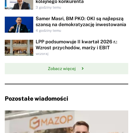
kolejnego konkurenta
3 godziny temu
Samer Masri, BM PKO: OKI są najlepszą
szansą na demokratyzację inwestowania
4 godziny temu
LPP podsumowuje II kwartał 2026 r.:
Wzrost przychodów, marży i EBIT
wczoraj
Zobacz więcej
Pozostałe wiadomości