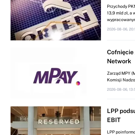
Przychody PKN
13,9 mld zł, a
wypracowanym
2026-08-06, 20:
Cofnięcie
Network
Zarząd MPY (M
Komisji Nadzor
2026-08-06, 13:
LPP podsu
EBIT
LPP poinformo