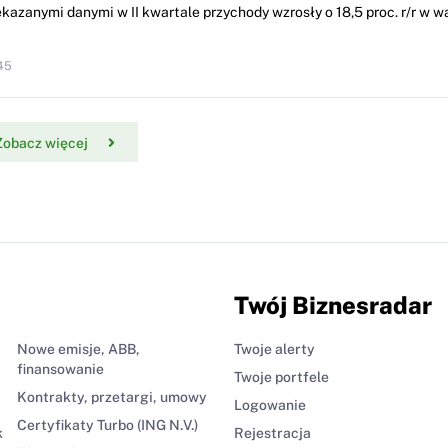
kazanymi danymi w II kwartale przychody wzrosły o 18,5 proc. r/r w w
45
Zobacz więcej
Twój Biznesradar
Nowe emisje, ABB,
Twoje alerty
finansowanie
Twoje portfele
Kontrakty, przetargi, umowy
Logowanie
Certyfikaty Turbo (ING N.V.)
k
Rejestracja