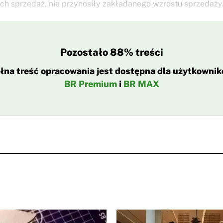
ch sprzedaż, nie przynosiły zakładanego wzrostu sprzedaży.
Pozostało 88% treści
łna treść opracowania jest dostępna dla użytkowni
BR Premium
i
BR MAX