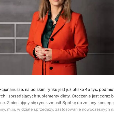
cjonariusze, na polskim rynku jest już blisko 45 tys. podmi
ch i sprzedających suplementy diety. Otoczenie jest coraz b
ne. Zmieniający się rynek zmusił Spółkę do zmiany koncepcj
any, m.in. w dziale sprzedaży, zastosowanie nowoczesnych n