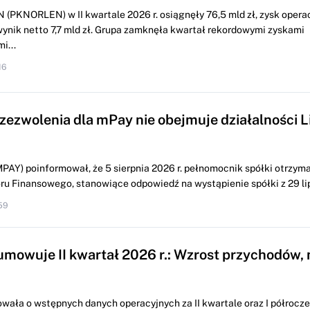
 (PKNORLEN) w II kwartale 2026 r. osiągnęły 76,5 mld zł, zysk opera
 wynik netto 7,7 mld zł. Grupa zamknęła kwartał rekordowymi zyskami
i...
16
 zezwolenia dla mPay nie obejmuje działalności L
PAY) poinformował, że 5 sierpnia 2026 r. pełnomocnik spółki otrzyma
u Finansowego, stanowiące odpowiedź na wystąpienie spółki z 29 lipc
59
mowuje II kwartał 2026 r.: Wzrost przychodów, 
wała o wstępnych danych operacyjnych za II kwartale oraz I półrocze 