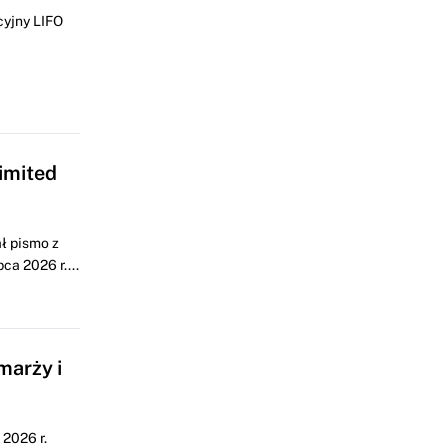
cyjny LIFO
imited
ł pismo z
a 2026 r....
marży i
2026 r.