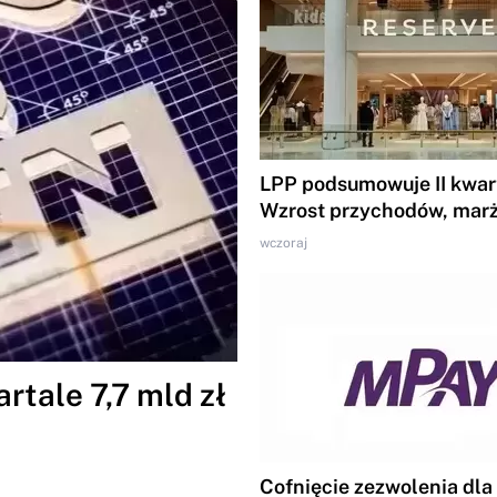
LPP podsumowuje II kwart
Wzrost przychodów, marż
wczoraj
tale 7,7 mld zł
Cofnięcie zezwolenia dla