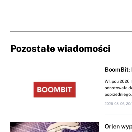
Pozostałe wiadomości
BoomBit: 
W lipcu 2026 
odnotowała dz
poprzedniego..
2026-08-06, 20:
Orlen wyp