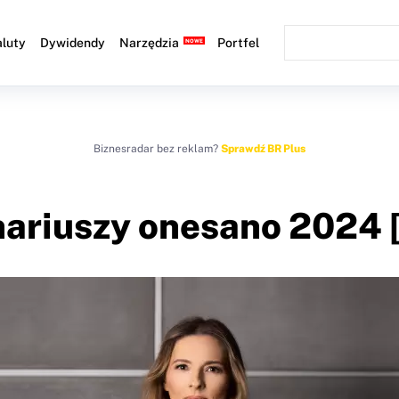
luty
Dywidendy
Narzędzia
Portfel
Biznesradar bez reklam?
Sprawdź BR Plus
onariuszy onesano 2024