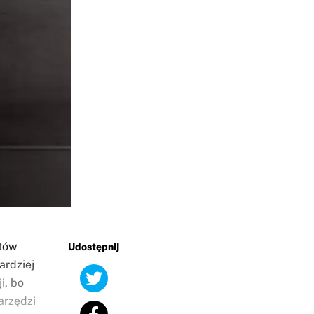
otów
Udostępnij
ardziej
i, bo
arzędzi