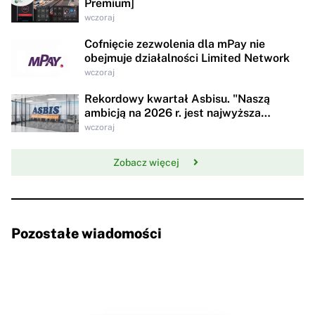
Premium]
wczoraj
Cofnięcie zezwolenia dla mPay nie
obejmuje działalności Limited Network
wczoraj
Rekordowy kwartał Asbisu. "Naszą
ambicją na 2026 r. jest najwyższa
rentowności w historii"
wczoraj
Zobacz więcej
Pozostałe wiadomości