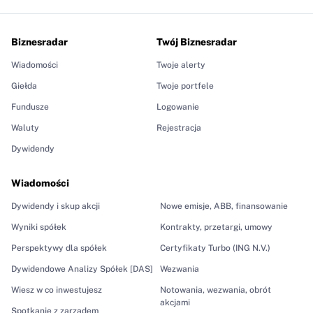
Biznesradar
Twój Biznesradar
Wiadomości
Twoje alerty
Giełda
Twoje portfele
Fundusze
Logowanie
Waluty
Rejestracja
Dywidendy
Wiadomości
Dywidendy i skup akcji
Nowe emisje, ABB, finansowanie
Wyniki spółek
Kontrakty, przetargi, umowy
Perspektywy dla spółek
Certyfikaty Turbo (ING N.V.)
Dywidendowe Analizy Spółek [DAS]
Wezwania
Wiesz w co inwestujesz
Notowania, wezwania, obrót
akcjami
Spotkanie z zarządem