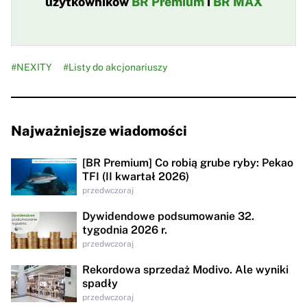
użytkowników
BR Premium
i
BR MAX
#NEXITY
#Listy do akcjonariuszy
Najważniejsze wiadomości
[BR Premium] Co robią grube ryby: Pekao
TFI (II kwartał 2026)
przedwczoraj
Dywidendowe podsumowanie 32.
tygodnia 2026 r.
przedwczoraj
Rekordowa sprzedaż Modivo. Ale wyniki
spadły
przedwczoraj